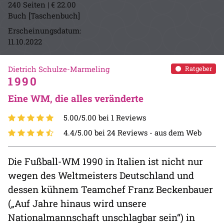
240 Seiten | € 22.00
Buch [Taschenbuch]
Erscheinungsdatum:
11.10.2022
Dietrich Schulze-Marmeling
Ratgeber
1990
Eine WM, die alles veränderte
5.00/5.00 bei 1 Reviews
4.4/5.00 bei 24 Reviews -
aus dem Web
Die Fußball-WM 1990 in Italien ist nicht nur
wegen des Weltmeisters Deutschland und
dessen kühnem Teamchef Franz Beckenbauer
(„Auf Jahre hinaus wird unsere
Nationalmannschaft unschlagbar sein“) in