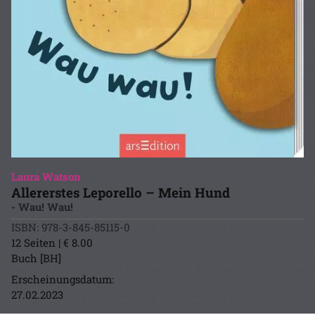
Laura Watson
Allererstes Leporello – Mein Hund
- Wau! Wau!
ISBN: 978-3-845-85115-0
12 Seiten | € 8.00
Buch [BH]
Erscheinungsdatum:
27.02.2023