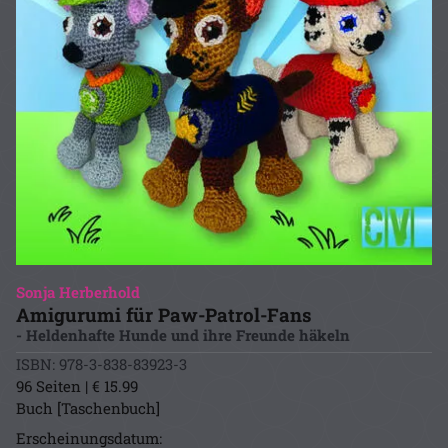
Sonja Herberhold
Amigurumi für Paw-Patrol-Fans
- Heldenhafte Hunde und ihre Freunde häkeln
ISBN: 978-3-838-83923-3
96 Seiten | € 15.99
Buch [Taschenbuch]
Erscheinungsdatum: