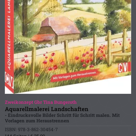
Zweikonzept Gbr Tina Bungeroth
Aquarellmalerei Landschaften
- Eindrucksvolle Bilder Schritt für Schritt malen. Mit
Vorlagen zum Heraustrennen
ISBN: 978-3-862-30454-7
144 Seiten | € 25.99