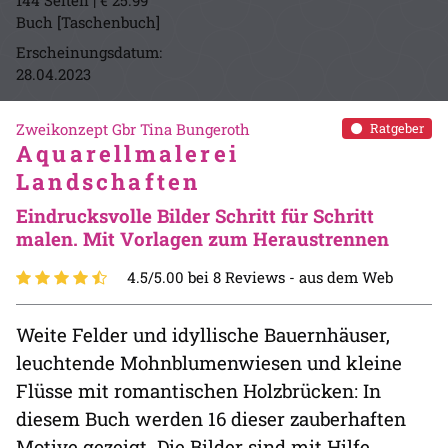
Buch [Taschenbuch]
Erscheinungsdatum:
28.04.2023
Zweikonzept Gbr Tina Bungeroth
Ratgeber
Aquarellmalerei
Landschaften
Eindrucksvolle Bilder Schritt für Schritt
malen. Mit Vorlagen zum Heraustrennen
4.5/5.00 bei 8 Reviews -
aus dem Web
Weite Felder und idyllische Bauernhäuser,
leuchtende Mohnblumenwiesen und kleine
Flüsse mit romantischen Holzbrücken: In
diesem Buch werden 16 dieser zauberhaften
Motive gezeigt. Die Bilder sind mit Hilfe