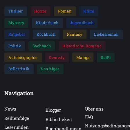
Thriller
Horror
Roman
Krimi
Mystery
Kinderbuch
Jugendbuch
Ratgeber
Kochbuch
Fantasy
Liebesroman
Politik
Sachbuch
Historische-Romane
Autobiographie
Comedy
Manga
SciFi
Belletristik
Sonstiges
Navigation
News
Über uns
Blogger
FAQ
Reihenfolge
Bibliotheken
Nutzungsbedingunge
Leserunden
Buchhandlungen