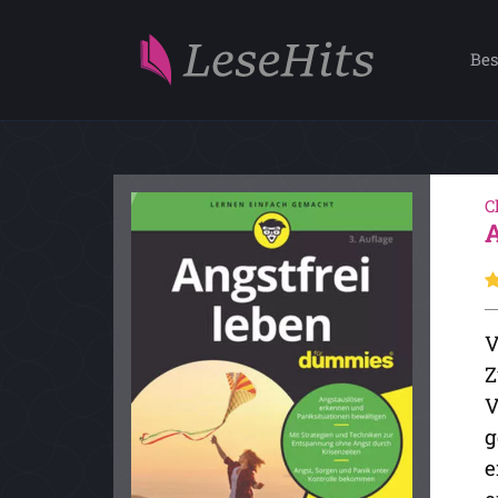
Bes
C
V
Z
V
g
e