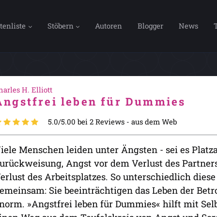
tenliste
Stöbern
Autoren
Blogger
News
harles H. Elliott
Angstfrei leben für Dummies
5.0/5.00 bei 2 Reviews -
aus dem Web
iele Menschen leiden unter Ängsten - sei es Platz
urückweisung, Angst vor dem Verlust des Partner
erlust des Arbeitsplatzes. So unterschiedlich diese
emeinsam: Sie beeinträchtigen das Leben der Betr
norm. »Angstfrei leben für Dummies« hilft mit Sel