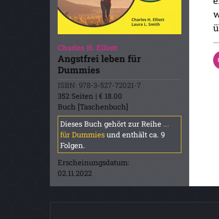
e
w
ü
Charles H. Elliott
Angstfrei leben für
Dummies
ISBN: 978-3-527-72021-7
352 Seiten | € 18.00
Buch [Taschenbuch]
Dieses Buch gehört zur Reihe
...
für Dummies
und enthält ca. 9
Folgen.
Erscheinungsdatum:
02.11.2022