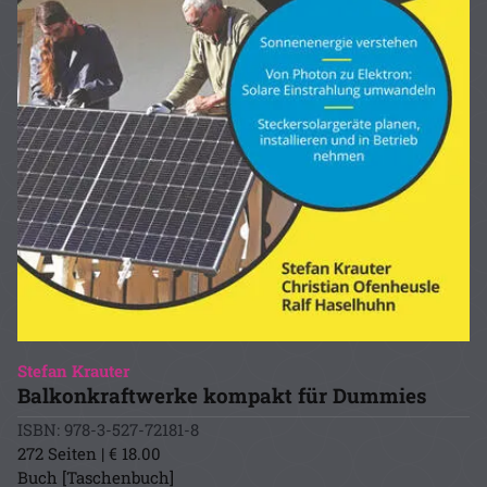
Stefan Krauter
Balkonkraftwerke kompakt für Dummies
ISBN: 978-3-527-72181-8
272 Seiten | € 18.00
Buch [Taschenbuch]