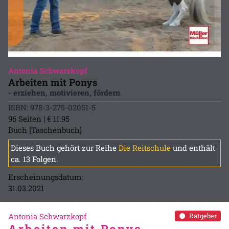
Antonia Schwarzkopf
Arbeiten mit Ponys
- erziehen, motivieren, fördern
ISBN: 978-3-275-02051-5
96 Seiten | € 11.95
Buch [Taschenbuch]
Dieses Buch gehört zur Reihe
Die Reitschule
und enthält
ca. 13 Folgen.
Erscheinungsdatum:
31.03.2021
Antonia Schwarzkopf
Ratgeber
Arbeiten mit Ponys