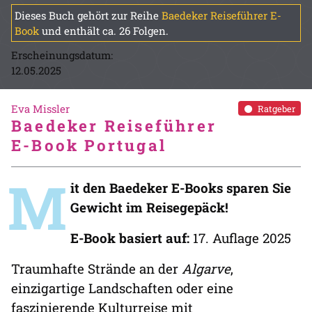
Dieses Buch gehört zur Reihe
Baedeker Reiseführer E-
Book
und enthält ca. 26 Folgen.
Erscheinungsdatum:
12.05.2025
Eva Missler
Ratgeber
Baedeker Reiseführer
E-Book Portugal
M
it den Baedeker E-Books sparen Sie
Gewicht im Reisegepäck!
E-Book basiert auf:
17. Auflage 2025
Traumhafte Strände an der
Algarve
,
einzigartige Landschaften oder eine
faszinierende Kulturreise mit