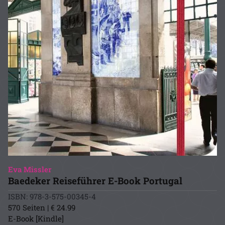
Eva Missler
Baedeker Reiseführer E-Book Portugal
ISBN: 978-3-575-00345-4
570 Seiten | € 24.99
E-Book [Kindle]