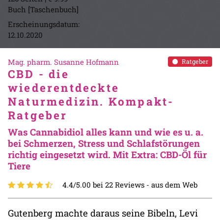
Buch [Taschenbuch]
Erscheinungsdatum:
12.10.2020
Mag. pharm. Susanne Hofmann
Ratgeber
CBD - die
wiederentdeckte
Naturmedizin. Kompakt-
Ratgeber
Was Cannabidiol alles kann und wie es u. a.
bei Schmerzen, Stress und Schlafstörungen
richtig eingesetzt wird. Mit Extra: CBD-Öl für
Tiere
4.4/5.00 bei 22 Reviews -
aus dem Web
Gutenberg machte daraus seine Bibeln, Levi