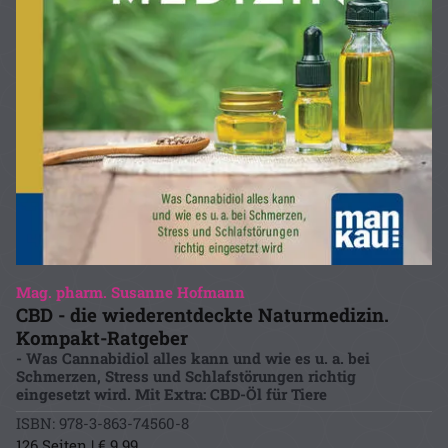
Mag. pharm. Susanne Hofmann
CBD - die wiederentdeckte Naturmedizin.
Kompakt-Ratgeber
- Was Cannabidiol alles kann und wie es u. a. bei
Schmerzen, Stress und Schlafstörungen richtig
eingesetzt wird. Mit Extra: CBD-Öl für Tiere
ISBN: 978-3-863-74560-8
126 Seiten | € 9.99