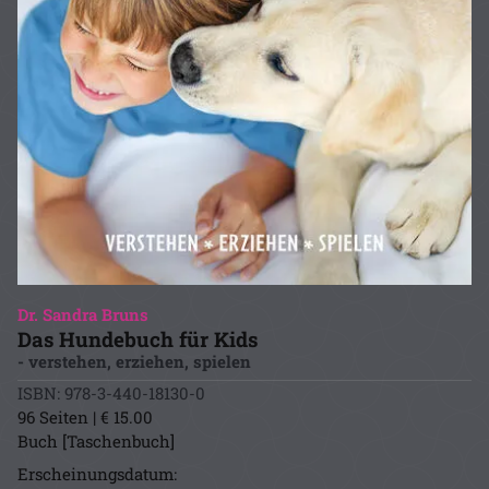
Dr. Sandra Bruns
Das Hundebuch für Kids
- verstehen, erziehen, spielen
ISBN: 978-3-440-18130-0
96 Seiten | € 15.00
Buch [Taschenbuch]
Erscheinungsdatum: