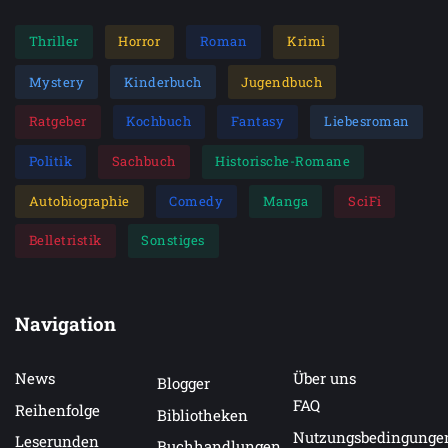
Thriller
Horror
Roman
Krimi
Mystery
Kinderbuch
Jugendbuch
Ratgeber
Kochbuch
Fantasy
Liebesroman
Politik
Sachbuch
Historische-Romane
Autobiographie
Comedy
Manga
SciFi
Belletristik
Sonstiges
Navigation
News
Über uns
Blogger
FAQ
Reihenfolge
Bibliotheken
Nutzungsbedingunge
Leserunden
Buchhandlungen