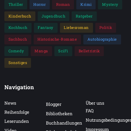
Thriller
Horror
Roman
Krimi
Mystery
Kinderbuch
Jugendbuch
Ratgeber
Kochbuch
Fantasy
Liebesroman
Politik
Sachbuch
Historische-Romane
Autobiographie
Comedy
Manga
SciFi
Belletristik
Sonstiges
Navigation
News
Über uns
Blogger
FAQ
Reihenfolge
Bibliotheken
Nutzungsbedingunge
Leserunden
Buchhandlungen
Impressum
Video