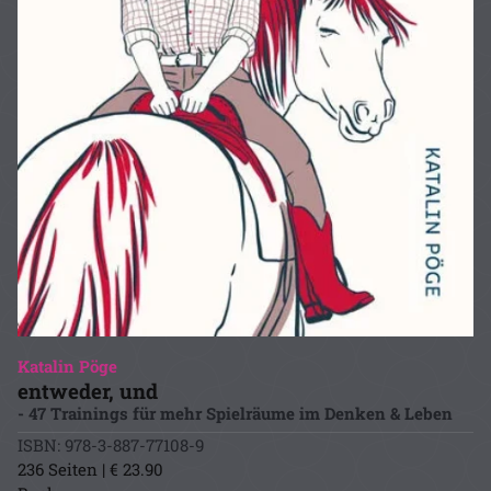
Katalin Pöge
entweder, und
- 47 Trainings für mehr Spielräume im Denken & Leben
ISBN: 978-3-887-77108-9
236 Seiten | € 23.90