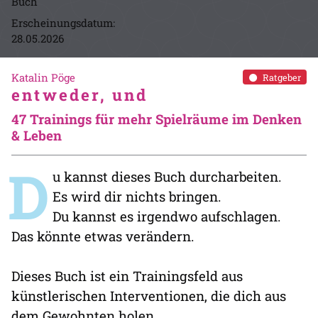
Buch
Erscheinungsdatum:
28.05.2026
Katalin Pöge
Ratgeber
entweder, und
47 Trainings für mehr Spielräume im Denken
& Leben
D
u kannst dieses Buch durcharbeiten.
Es wird dir nichts bringen.
Du kannst es irgendwo aufschlagen.
Das könnte etwas verändern.
Dieses Buch ist ein Trainingsfeld aus
künstlerischen Interventionen, die dich aus
dem Gewohnten holen.