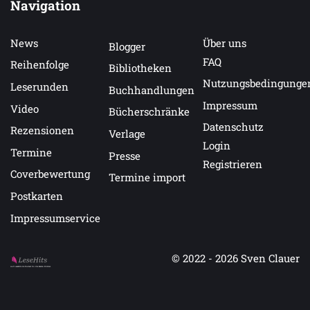
Navigation
News
Über uns
Blogger
FAQ
Reihenfolge
Bibliotheken
Nutzungsbedingunge
Leserunden
Buchhandlungen
Impressum
Video
Bücherschränke
Datenschutz
Rezensionen
Verlage
Login
Termine
Presse
Registrieren
Coverbewertung
Termine import
Postkarten
Impressumservice
© 2022 - 2026
Sven Clauer
Auf LeseHits.de findest Du die besten Bücher.