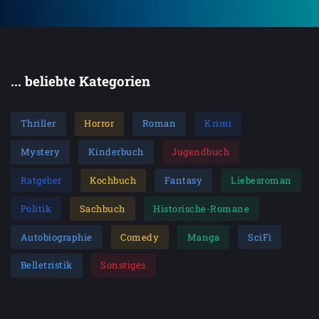
... beliebte Kategorien
Thriller
Horror
Roman
Krimi
Mystery
Kinderbuch
Jugendbuch
Ratgeber
Kochbuch
Fantasy
Liebesroman
Politik
Sachbuch
Historische-Romane
Autobiographie
Comedy
Manga
SciFi
Belletristik
Sonstiges