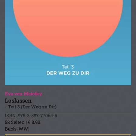
Eva von Malotky
Loslassen
- Teil 3 (Der Weg zu Dir)
ISBN: 978-3-887-77065-5
52 Seiten | € 8.90
Buch [WW]