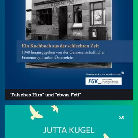
"Falsches Hirn" und "etwas Fett"
5.0