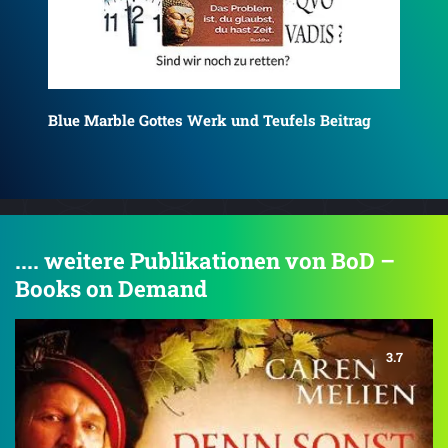
Das Narrenschiff
Das
.... weitere Publikationen von BoD –
Books on Demand
3.7