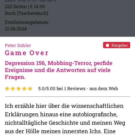
222 Seiten | € 14.00
Buch [Taschenbuch]
Erscheinungsdatum:
12.06.2024
Peter Sohler
Ratgeber
Game Over
Depression 156, Mobbing-Terror, perfide
Ereignisse und die Antworten auf viele
Fragen.
5.0/5.00 bei 1 Reviews -
aus dem Web
Ich erzähle hier über die wissenschaftlichen
Erklärungen hinaus eine autobiografische,
nichtalltägliche Geschichte und meinen Weg
aus der Hölle meines innersten Ichs. Eine