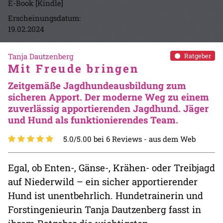
E-Book [Kindle]
Erscheinungsdatum:
19.02.2024
Tanja Dautzenberg
Ratgeber
Mit Freude bringen
Zeitgemäße Jagdhundeausbildung zum
sicheren Apport. Der moderne Weg zu einem
zuverlässig apportierenden Jagdhund. Jäger
und Hund als funktionierendes Team.
5.0/5.00 bei 6 Reviews -
aus dem Web
Egal, ob Enten-, Gänse-, Krähen- oder Treibjagd
auf Niederwild – ein sicher apportierender
Hund ist unentbehrlich. Hundetrainerin und
Forstingenieurin Tanja Dautzenberg fasst in