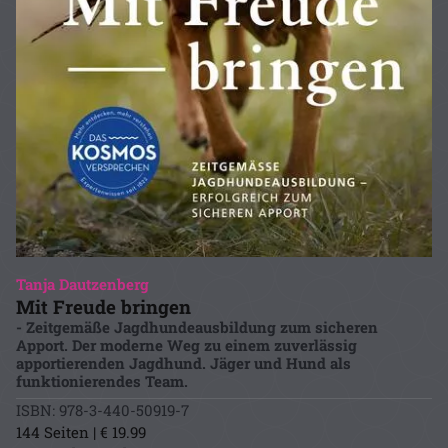
Tanja Dautzenberg
Mit Freude bringen
- Zeitgemäße Jagdhundeausbildung zum sicheren
Apport. Der moderne Weg zu einem zuverlässig
apportierenden Jagdhund. Jäger und Hund als
funktionierendes Team.
ISBN: 978-3-440-50919-7
144 Seiten | € 19.99