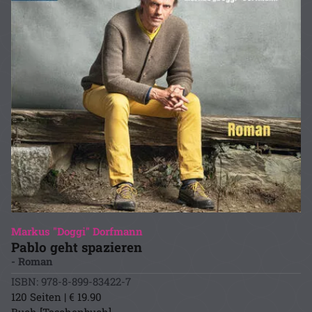
Markus "Doggi" Dorfmann
Pablo geht spazieren
- Roman
ISBN: 978-8-899-83422-7
120 Seiten | € 19.90