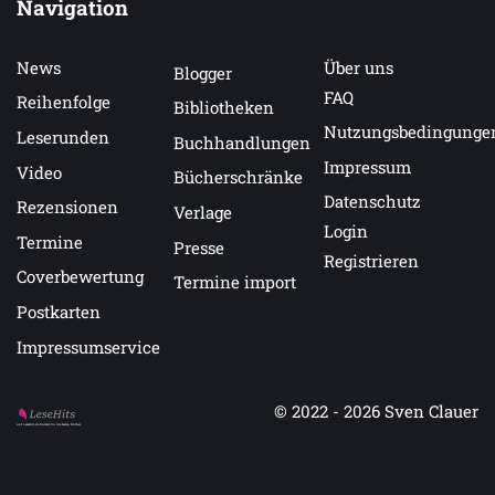
Navigation
News
Über uns
Blogger
FAQ
Reihenfolge
Bibliotheken
Nutzungsbedingunge
Leserunden
Buchhandlungen
Impressum
Video
Bücherschränke
Datenschutz
Rezensionen
Verlage
Login
Termine
Presse
Registrieren
Coverbewertung
Termine import
Postkarten
Impressumservice
© 2022 - 2026
Sven Clauer
Auf LeseHits.de findest Du die besten Bücher.