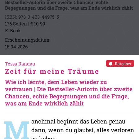
Bestseller-Autorin über zweite Chancen, echte
Begegnungen und die Frage, was am Ende wirklich zählt
ISBN: 978-3-423-44975-5
176 Seiten | € 10.99
E-Book
Erscheinungsdatum:
16.04.2026
Tessa Randau
Ratgeber
Zeit für meine Träume
Wie ich lernte, dem Leben wieder zu
vertrauen | Die Bestseller-Autorin über zweite
Chancen, echte Begegnungen und die Frage,
was am Ende wirklich zählt
M
anchmal beginnt das Leben genau
dann, wenn du glaubst, alles verloren
zu haben