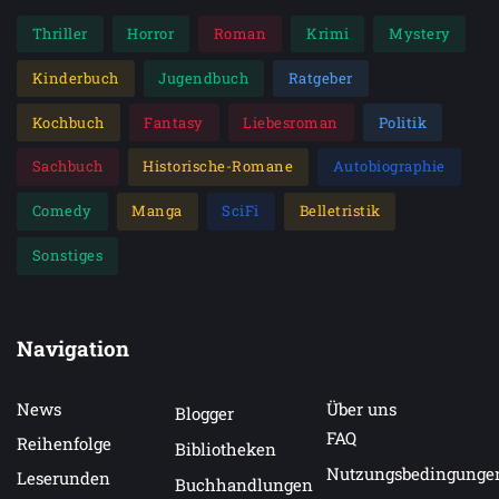
Band 1: Elbnächte. Die Lichter über St. Pauli, April
Thriller
Horror
Roman
Krimi
Mystery
2025
Kinderbuch
Jugendbuch
Ratgeber
Band 2: Elbnächte. Schatten über St. Pauli, November
2025
Kochbuch
Fantasy
Liebesroman
Politik
Sachbuch
Historische-Romane
Autobiographie
Comedy
Manga
SciFi
Belletristik
Sonstiges
Navigation
News
Über uns
Blogger
FAQ
Reihenfolge
Bibliotheken
Nutzungsbedingunge
Leserunden
Buchhandlungen