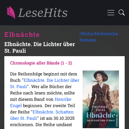
Elbnächte
/Reihe/
Historische
Romane
Elbnächte. Die Lichter über
St. Pauli
Chronologie aller Bände (1 - 2)
Die Reihenfolge beginnt mit dem
Buch "
Elbnächte. Die Lichter über
St. Pauli
". Wer alle Bücher der
Reihe nach lesen möchte, sollte
mit diesem Band von
Henrike
Engel
beginnen. Der zweite Teil
der Reihe "
Elbnächte. Schatten
über St. Pauli
" ist am 30.10.2025
erschienen. Die Reihe umfasst