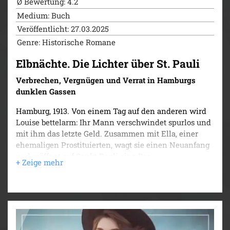
Ø Bewertung: 4.2
Medium: Buch
Veröffentlicht: 27.03.2025
Genre: Historische Romane
Elbnächte. Die Lichter über St. Pauli
Verbrechen, Vergnügen und Verrat in Hamburgs
dunklen Gassen
Hamburg, 1913. Von einem Tag auf den anderen wird
Louise bettelarm: Ihr Mann verschwindet spurlos und
mit ihm das letzte Geld. Zusammen mit Ella, einer
ehemaligen Prostituierten, wagt sie einen Neuanfang
und eröffnet auf Sankt Pauli eine Bar.
Schnell geraten sie in Konflikt mit den Autoritäten
:
Ein Juwelier wird in der Nachbarschaft ermordet,
Louise und Ella retten den vermeintlichen Mörder vor
der Polizei, weil sie ihn für unschuldig halten. Da
taucht Paul in der Bar auf, ein ehemaliger Polizist, der