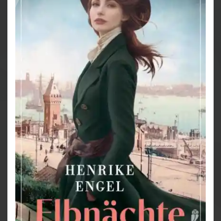
auf eigene Faust eine Bande gewalttätiger
Straßenkinder jagt. Aber haben die verwahrlosten
Seelen wirklich etwas mit dem Mord zu tun?
Eine Prostituierte mit großem Herz, eine
Barbesitzerin wider Willen und ein Ex-Polizist
geraten in die Untiefen von Hamburgs gefährlicher
Unterwelt
Das große Lesevergnügen geht weiter:
Band 1: Elbnächte. Die Lichter über St. Pauli, April
2025
Band 2: Elbnächte. Schatten über St. Pauli, November
2025