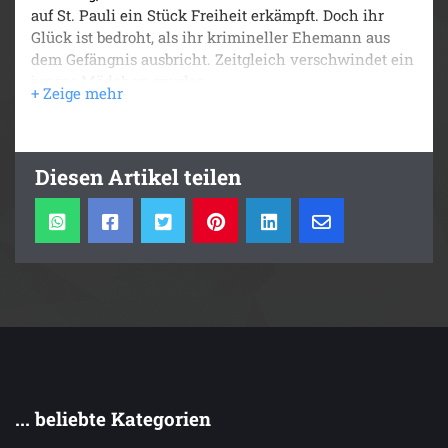
auf St. Pauli ein Stück Freiheit erkämpft. Doch ihr
Glück ist bedroht, als ihr krimineller Ehemann aus
dem Gefängnis ausbricht. Zeitgleich verschwindet ein
junges Mädchen spurlos.
Louises Freundin Ella und der Ex-Polizist Paul
nehmen die Suche auf, nicht ahnend, dass sie sich
damit in tödliche Gefahr begeben.
Diesen Artikel teilen
Denn Pauls Bruder, Hamburgs gefürchtetster
Verbrecher, zieht im Hintergrund die Fäden. In den
Wirren von Liebe, Loyalität und Verrat müssen Louise,
Ella und Paul zusammenhalten – ihr Leben und die
Zukunft des Viertels stehen auf dem Spiel. Können sie
dem skrupellosen Gegner die Stirn bieten?
Ein atmosphärischer Spannungsroman, der die
Leser:innen ins vibrierende Hamburg der 1910er
Jahre entführt
... beliebte Kategorien
Die ganze Serie: