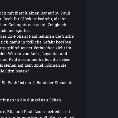
ich mit ihrer kleinen Bar auf St. Pauli
. Doch ihr Glück ist bedroht, als ihr
em Gefängnis ausbricht. Zeitgleich
Mädchen spurlos.
 der Ex-Polizist Paul nehmen die Suche
e sich damit in tödliche Gefahr begeben.
s gefürchtetster Verbrecher, zieht im
den Wirren von Liebe, Loyalität und
a und Paul zusammenhalten, ihr Leben
ls stehen auf dem Spiel. Können sie
ie Stirn bieten?
St. Pauli“ ist der 2. Band der Elbnächte-
er*innen in die dunkelsten Ecken
e, Ella und Paul. Louise betreibt, seit
en wurde, eine Bar in St. Pauli und hat