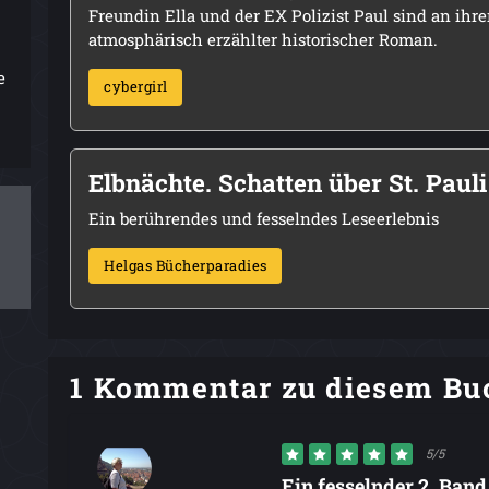
Freundin Ella und der EX Polizist Paul sind an ihr
atmosphärisch erzählter historischer Roman.
e
cybergirl
Elbnächte. Schatten über St. Pauli
Ein berührendes und fesselndes Leseerlebnis
Helgas Bücherparadies
1 Kommentar zu diesem Bu
5/5
Ein fesselnder 2. Band