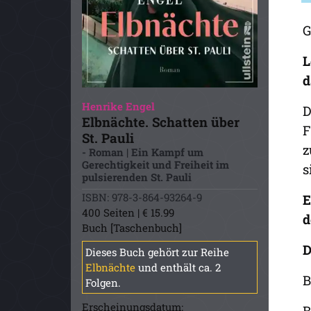
G
L
d
Henrike Engel
D
Elbnächte. Schatten über
F
St. Pauli
z
- Roman | Ein Kampf um
Gerechtigkeit und Freiheit im
s
pulsierenden St. Pauli
ISBN: 978-3-864-93264-9
E
400 Seiten | € 15.99
d
Buch [Taschenbuch]
D
Dieses Buch gehört zur Reihe
Elbnächte
und enthält ca. 2
B
Folgen.
Erscheinungsdatum:
B