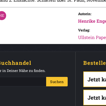
Autorin:
Henrike Eng
Verlag:
Ullstein Pap
 Buchhandel
Bestell
 in Deiner Nähe zu finden.
Jetzt 
Suchen
Jetzt 