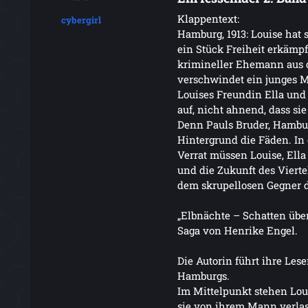
Klappentext:
cybergirl
Hamburg, 1913: Louise hat s
ein Stück Freiheit erkämpft
krimineller Ehemann aus d
verschwindet ein junges 
Louises Freundin Ella und
auf, nicht ahnend, dass si
Denn Pauls Bruder, Hamburg
Hintergrund die Fäden. In 
Verrat müssen Louise, Ell
und die Zukunft des Vierte
dem skrupellosen Gegner d
„Elbnächte – Schatten über 
Saga von Henrike Engel.
Die Autorin führt ihre Les
Hamburgs.
Im Mittelpunkt stehen Louis
sie von ihrem Mann verlass