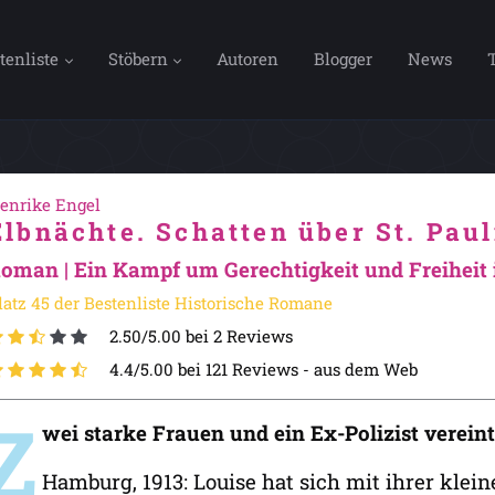
tenliste
Stöbern
Autoren
Blogger
News
enrike Engel
Elbnächte. Schatten über St. Paul
oman | Ein Kampf um Gerechtigkeit und Freiheit i
latz 45 der Bestenliste Historische Romane
2.50/5.00 bei 2 Reviews
4.4/5.00 bei 121 Reviews -
aus dem Web
Z
wei starke Frauen und ein Ex-Polizist verei
Hamburg, 1913: Louise hat sich mit ihrer kleine