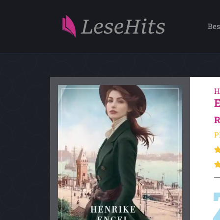
Bes
H
R
P