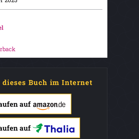
el
erback
e dieses Buch im Internet
kaufen auf
kaufen auf