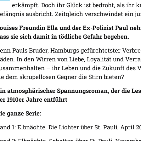
erkämpft. Doch ihr Glück ist bedroht, als ih
efängnis ausbricht. Zeitgleich verschwindet ein j
ouises Freundin Ella und der Ex-Polizist Paul ne
ass sie sich damit in tödliche Gefahr begeben.
enn Pauls Bruder, Hamburgs gefürchtetster Verbre
äden. In den Wirren von Liebe, Loyalität und Verra
usammenhalten – ihr Leben und die Zukunft des Vi
ie dem skrupellosen Gegner die Stirn bieten?
in atmosphärischer Spannungsroman, der die Les
er 1910er Jahre entführt
ie ganze Serie:
and 1: Elbnächte. Die Lichter über St. Pauli, April 2
and 2: Elbnächte. Schatten über St. Pauli, Novemb