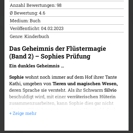
Anzahl Bewertungen: 98
Ø Bewertung: 4.6
Medium: Buch
Veröffentlicht: 04.02.2023
Genre: Kinderbuch
Das Geheimnis der Flüstermagie
(Band 2) – Sophies Prüfung
Ein dunkles Geheimnis …
Sophie
wohnt noch immer auf dem Hof ihrer Tante
Kathi, umgeben von
Tieren und magischen Wesen,
deren Sprache sie versteht. Als ihr Schwarm
Silvio
beschuldigt wird, mit einer
verräterischen Hüterin
zusammenzuarbeiten, kann Sophie dies gar nicht
glauben. Silvio beteuert zwar seine Unschuld, doch
bevor er etwas beweisen kann, ist er verschwunden.
Zusammen mit ihrer besten Freundin Paula stellt
Sophie eigene Nachforschungen an und gerät dabei in