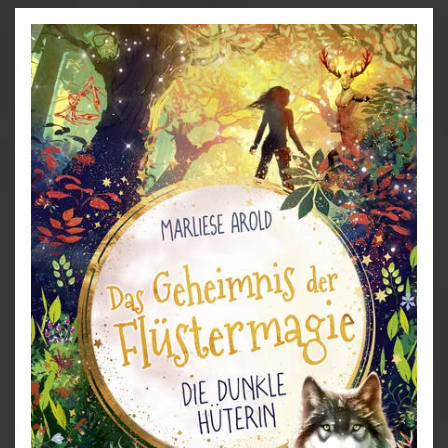
größte Gefahr.
Wird sie die
Prüfung vor dem Großen
Rat
bestehen, und gibt es für Silvio noch eine Chance?
Alle Bände der "Flüstermagie"-Reihe:
Band 1: Das Geheimnis der Flüstermagie – Der
Zauberwald erwacht
Band 2: Das Geheimnis der Flüstermagie –
Sophies Prüfung
Band 3: Das Geheimnis der Flüstermagie – Die
dunkle Hüterin
Weitere Reihen der Autorin:
Der magische 8. Tag
Princess Mysteries