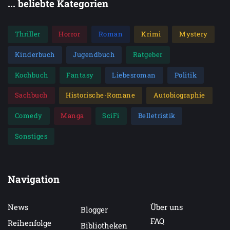
... beliebte Kategorien
Princess Mysteries
Thriller
Horror
Roman
Krimi
Mystery
Kinderbuch
Jugendbuch
Ratgeber
Kochbuch
Fantasy
Liebesroman
Politik
Sachbuch
Historische-Romane
Autobiographie
Comedy
Manga
SciFi
Belletristik
Sonstiges
Navigation
News
Über uns
Blogger
FAQ
Reihenfolge
Bibliotheken