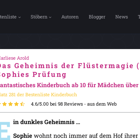
tenliste
Stöbern
Autoren
Blogger
News
arliese Arold
Das Geheimnis der Flüstermagie (
Sophies Prüfung
antastisches Kinderbuch ab 10 für Mädchen über 
latz 281 der Bestenliste Kinderbuch
4.6/5.00 bei 98 Reviews -
aus dem Web
E
in dunkles Geheimnis …
Sophie
wohnt noch immer auf dem Hof ihrer