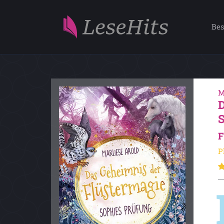
Bes
M
F
P