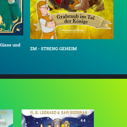
 Küsse und
ZM - STRENG GEHEIM
4.6
4.4