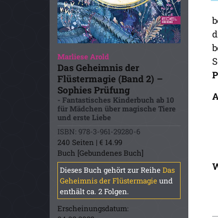
b
d
b
Marliese Arold
S
Das Geheimnis der
P
Flüstermagie (Band 2) –
Sophies Prüfung
A
- Fantastisches Kinderbuch ab 10
für Mädchen über magische Tiere
und erste Liebe
ISBN: 978-3-961-29280-6
240 Seiten | € 14.99
Buch [Gebundenes Buch]
W
Dieses Buch gehört zur Reihe
Das
Geheimnis der Flüstermagie
und
enthält ca. 2 Folgen.
Erscheinungsdatum: