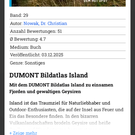
Die Region um die Händelstadt Halle, das quirlige
Band: 29
Leipzig und die Ottostadt Magdeburg bietet viele
Möglichkeiten, etwas Besonderes zu erleben. Der
Autor:
Nowak, Dr. Christian
DUMONT Bildatlas hält die besten Ideen für Ihre Reise
Anzahl Bewertungen: 51
durch Mitteldeutschland bereit. Locker geschriebene
Ø Bewertung: 4.7
Texte lassen die verschiedenen Städte lebendig
Medium: Buch
werden. Die spektakuläre Bildfülle lädt vor, während
Veröffentlicht: 03.12.2025
und nach der Reise zum Blättern und Schmökern ein.
Genre: Sonstiges
Für den schnellen Überblick finden Sie die
wichtigsten Infos kurz und übersichtlich am Ende
DUMONT Bildatlas Island
jedes Kapitels. Lassen Sie sich zu Ihrem nächsten
Urlaubs- oder Ausflugsziel inspirieren – mit
Mit dem DUMONT Bildatlas Island zu einsamen
DUMONT bringen Sie nicht nur Souvenirs nach
Fjorden und gewaltigen Geysiren
Hause, sondern eine Schatzkiste voller Erinnerungen,
die noch lange nachhallen!
Island ist das Traumziel für Naturliebhaber und
Outdoor-Enthusiasten, die auf der Insel aus Feuer und
Eis das Besondere finden. In den bizarren
Vulkanlandschaften brodeln Geysire und heiße
Quellen, auf Wandertouren begegnet man an