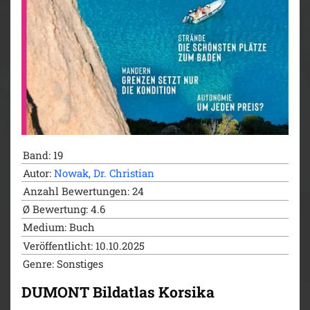
sowie Empfehlungen zu Hotels und Restaurants
ergänzen das Infoangebot. Abgerundet wird der
Bildatlas durch das Servicekapitel, das praktische und
allgemeine Informationen für die Vorbereitung der
Reise beinhaltet sowie Daten und Fakten zum
Reiseziel liefert. Kompakt zusammengefasst und
übersichtlich überzeugt der DUMONT Bildatlas als
zuverlässiger Reisebegleiter und garantiert
erlebnisreiche Tage auf Kreta!
Band: 19
Autor:
Nowak, Dr. Christian
Anzahl Bewertungen: 24
Ø Bewertung: 4.6
Medium: Buch
Veröffentlicht: 10.10.2025
Genre: Sonstiges
DUMONT Bildatlas Korsika