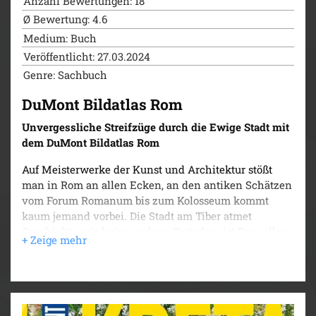
Urlaubserinnerungen schwelgen. Vor Ort führen Sie
Anzahl Bewertungen: 18
die informativen Texte und übersichtlichen Karten zu
Ø Bewertung: 4.6
den schönsten Sehenswürdigkeiten und
Medium: Buch
Ausflugszielen. Eingestreute Reportagen und Specials
Veröffentlicht: 27.03.2024
greifen aktuelle und interessante Themen auf, die
Genre: Sachbuch
nicht jeder kennt. Machen Sie sich schon zu Hause
mit allem vertraut, was für Ihre Thailand-Reise
DuMont Bildatlas Rom
wissenswert ist, und sammeln Sie Eindrücke, die
nicht so schnell verblassen!
Unvergessliche Streifzüge durch die Ewige Stadt mit
dem DuMont Bildatlas Rom
Auf Meisterwerke der Kunst und Architektur stößt
man in Rom an allen Ecken, an den antiken Schätzen
vom Forum Romanum bis zum Kolosseum kommt
kaum jemand vorbei. Die Stadt am Tiber atmet
Geschichte wie keine andere. Trotzdem ist Rom alles
andere als verstaubt: Die Flaniermeilen locken mit
eleganter Mode und gutem Essen, abends sorgen
hippe Bars und Clubs für Abwechslung. Mit dem
DuMont Bildatlas entdecken Sie die
beeindruckendsten Orte der Stadt und erleben, was