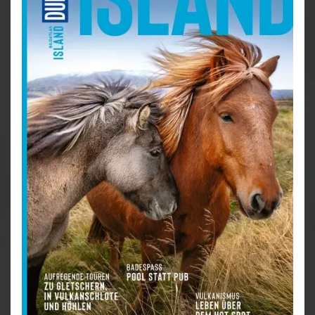
Region und verrät, welche Ziele Sie hier auf keinen
Fall verpassen dürfen.
Das Beste zuerst: Doppelseite mit den Highlights
der Region auf einen Blick
Unsere Favoriten: bekannte und weniger
bekannte Lutherstätten, herausragende
Gourmetrestaurants und kreativ genutzte
Industriebrachen
Mitteldeutschland natürlich: Tipps für
umweltfreundliche Unternehmungen und
Ausflüge ins Grüne
Urlaub erinnern: Inspirationen für besondere
Mitbringsel und Eindrücke
DUMONT Zur Sache: Besonderheiten und
Kontroverses kritisch betrachtet
Mitteldeutschland in fantastischen Bildern:
Eintauchen und Erleben schon vor der Reise