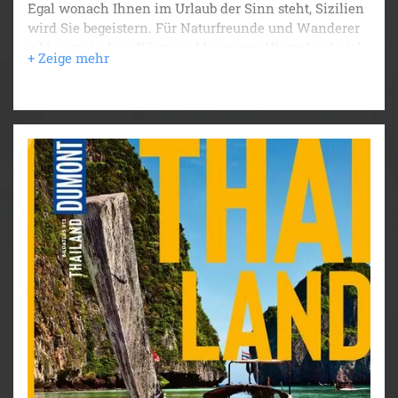
Egal wonach Ihnen im Urlaub der Sinn steht, Sizilien
wird Sie begeistern. Für Naturfreunde und Wanderer
gibt es zwischen Küste und bergigem Hinterland viel
zu entdecken und wer gern am Strand entspannt,
findet stille Badebuchten. Kulturinteressierte wandeln
auf den Spuren antiker Geschichte und erkunden
prachtvolle Tempel der alten Römer und Griechen
und normannische Kirchen. Der DUMONT Bildatlas
lässt Sie schon vor Ihrer Reise tief in die sizilianische
Lebensart eintauchen und verrät, wie Sie die größte
Insel im Mittelmeer am besten kennenlernen.
Das Beste erleben: die Top-Highlights aus Kultur,
Genuss und Abenteuer auf einen Blick
Unsere Favoriten: die schönsten Sandstrände,
Bergdörfer und Restaurants mit Ausblick
Für die Reiseplanung: Drei Touren durch Sizilien