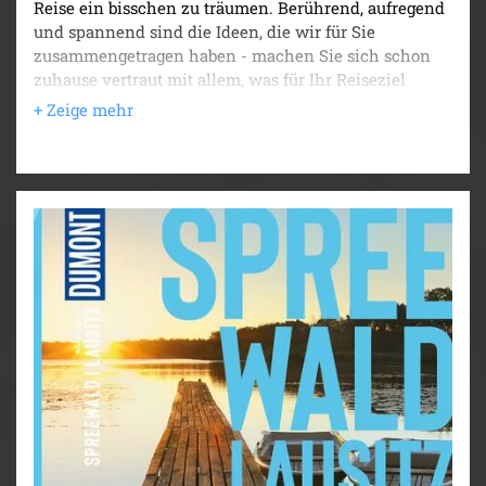
Reise ein bisschen zu träumen. Berührend, aufregend
und spannend sind die Ideen, die wir für Sie
zusammengetragen haben - machen Sie sich schon
zuhause vertraut mit allem, was für Ihr Reiseziel
wichtig und wissenswert ist. Wir präsentieren Ihnen
das Magazin mit überarbeiteten Inhalten, einem
modernen Design und zwei neuen Rubriken: „Ja,
natürlich“ mit zahlreichen Tipps, wie man nachhaltig
unterwegs sein kann und „Urlaub erinnern“ mit
Andenken, Eindrücken und Erinnerungen, die unsere
Autoren von ihrer Reise mitgebracht haben.
Traumhafte Ausblicke auf das Meer und überall der
Duft von Orangen und Zitronen. Entdecken Sie mit
dem DUMONT Bildatlas charmante Städtchen an
steilen Hängen, malerische Fischerdörfer und antike
Ausgrabungsstätten. In sechs Kapiteln liefern wir
Ihnen schöne Aufnahmen und geben Ihnen einen
Überblick über die Region im Süden Italien. Unsere
Autorin Barbara Schaefer sagt Ihnen was Sie auf
keinen Fall versäumen dürfen – dazu alles rund um