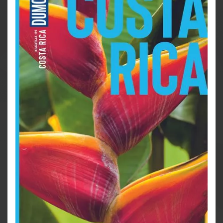
Perspektiven, die Sie mitten in diese wunderbare
Flusslandschaft entführen.
Das Beste erleben: Top-Sehenswürdigkeiten und
Ausflugsziele der Region auf einen Blick
Unsere Favoriten: die besten Tipps für
Entspannendes, Historisches und Festliches
Tradition, Veränderung und Eingriffe in die Natur:
Aspekte der Region kritisch betrachtet
Urlaub, aber natürlich: Empfehlungen für
umweltbewusstes Reisen und nachhaltiges
Erleben
Schöne Mitbringsel, einmalige Erlebnisse und
neue Erfahrungen: besondere Andenken aus dem
Altmühltal
Der besondere Altmühltal-Reiseführer für Neugierige
und Genießer