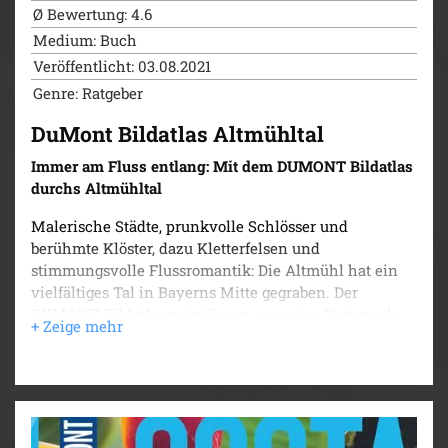
Ø Bewertung: 4.6
Medium: Buch
Veröffentlicht: 03.08.2021
Genre: Ratgeber
DuMont Bildatlas Altmühltal
Immer am Fluss entlang: Mit dem DUMONT Bildatlas
durchs Altmühltal
Malerische Städte, prunkvolle Schlösser und
berühmte Klöster, dazu Kletterfelsen und
stimmungsvolle Flussromantik: Die Altmühl hat ein
vielfältiges Tal in Bayerns Mitte gegraben. Der
DUMONT Bildatlas zeigt Ihnen, wo es im Naturpark
Altmühltal am schönsten ist! In fünf Kapiteln führt
Autorin Barbara Rusch von Rothenburg ob der Tauber
über das Fränkische Seenland und das Nördlinger
Ries bis in die Weltenburger Enge, wo die Donau ihren
großen Auftritt hat. Die großformatigen Fotografien von
Ernst Wrba zeigen überraschende und vertrautes