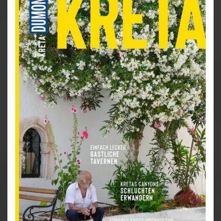
»Bella Roma« so anziehend macht.
Die besten Ideen für Ihre Reiseplanung auf einen
Blick: ungewöhnliche Kulturerlebnisse, große
Kunst und grüne Wunder
Besondere Highlights der Stadt entdecken: unsere
Favoriten für grüne Oasen, interessante
Unterkünfte und leckeres Eis
Rom natürlich erleben: nachhaltig Reisen mit
umweltfreundlichen Unternehmungen
Die schönsten Erinnerungen zum Mitnehmen:
Tipps für Souvenirs, Erfahrungen und Erlebnisse
Themenseiten »DuMont Zur Sache«: die
Eigenheiten Roms kritisch betrachtet
Rom perfekt im Überblick: Informatives
Reisemagazin mit faszinierenden Fotos
Der DuMont Bildatlas vereint das Beste aus
informativem Reiseführer und spannendem