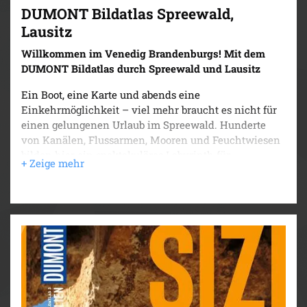
DUMONT Bildatlas Spreewald,
Lausitz
Willkommen im Venedig Brandenburgs! Mit dem
DUMONT Bildatlas durch Spreewald und Lausitz
Ein Boot, eine Karte und abends eine
Einkehrmöglichkeit – viel mehr braucht es nicht für
einen gelungenen Urlaub im Spreewald. Hunderte
von Kanälen, Flussarmen, Mooren und Feuchtwiesen
bilden hier ein spektakuläres Labyrinth für
Wasserwanderer und Naturgenießer. Wanderer und
Radfahrer kommen im Zittauer Gebirge und in den
Lausitzer Heide- und Teichlandschaften auf ihre
Kosten. Mit dem DUMONT Bildatlas tauchen Sie
schon vor Ihrem Urlaub in die Faszination von
Spreewald und Lausitz ein und finden die schönsten
Ziele für Ihre Reiseplanung.
– Das Beste zuerst: vielfältige Ideen für Ihre
Reiseplanung und Empfehlungen zum Eintauchen in