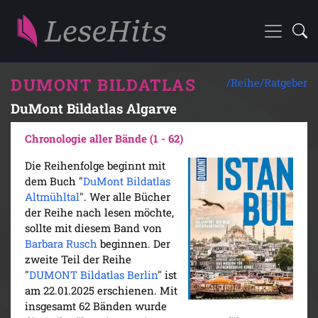
DUMONT BILDATLAS
/Reihe/
Ratgeber
DuMont Bildatlas Algarve
Chronologie aller Bände (1 - 62)
Die Reihenfolge beginnt mit
dem Buch "
DuMont Bildatlas
Altmühltal
". Wer alle Bücher
der Reihe nach lesen möchte,
sollte mit diesem Band von
Barbara Rusch
beginnen. Der
zweite Teil der Reihe
"
DUMONT Bildatlas Berlin
" ist
am 22.01.2025 erschienen. Mit
insgesamt 62 Bänden wurde