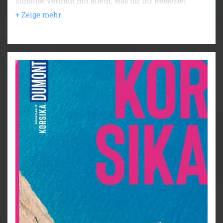
zuhause vertraut mit allem, was für Ihr Reiseziel
wichtig und wissenswert ist. Wir präsentieren Ihnen
das Magazin mit überarbeiteten Inhalten, einem
modernen Design und zwei neuen Rubriken: „Ja,
natürlich“ mit zahlreichen Tipps, wie man nachhaltig
unterwegs sein kann und „Urlaub erinnern“ mit
Andenken, Eindrücken und Erinnerungen, die unsere
Autoren von ihrer Reise mitgebracht haben.
DUMONT Bildatlas Kreta - die Bilder des Fotografen
Tobias Gerber zeigen faszinierende Panoramen und
ungewöhnliche Nahaufnahmen. Sechs Kapitel,
gegliedert nach regionalen Gesichtspunkten, geben
einen Einblick in die attraktive Urlaubsinsel, die
landschaftlich schön und vielseitig ist. Zu jedem
Kapitel gehören Hintergrundreportagen und Specials,
die aktuelle und interessante Themen aufgreifen. Den
Abschluss eines jeden Kapitels bilden Infoseiten mit
allen wichtigen Sehenswürdigkeiten, die auf der
nebenstehenden detaillierten Reisekarte leicht zu
lokalisieren sind. Viele persönliche Tipps des Autors