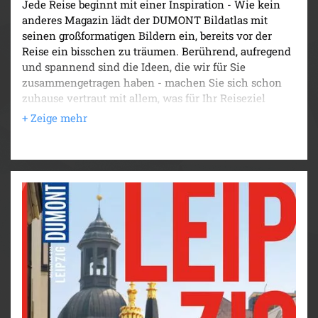
Jede Reise beginnt mit einer Inspiration - Wie kein
anderes Magazin lädt der DUMONT Bildatlas mit
seinen großformatigen Bildern ein, bereits vor der
Reise ein bisschen zu träumen. Berührend, aufregend
und spannend sind die Ideen, die wir für Sie
zusammengetragen haben - machen Sie sich schon
zuhause vertraut mit allem, was für Ihr Reiseziel
wichtig und wissenswert ist. Wir präsentieren Ihnen
das Magazin mit überarbeiteten Inhalten, einem
modernen Design und zwei neuen Rubriken: „Ja,
natürlich“ mit zahlreichen Tipps, wie man nachhaltig
unterwegs sein kann und „Urlaub erinnern“ mit
Andenken, Eindrücken und Erinnerungen, die unsere
Autoren von ihrer Reise mitgebracht haben.
DUMONT Bildatlas Korsika - weitestgehend
unberührte Natur und hübsche kleinen Städte mit viel
Flair hat diese Mittelmeerinsel zu bieten. In fünf
Kapiteln nimmt Sie unser Autor Christian Nowak mit
auf eine Reise, die nicht nur durch schöne Fotos,
sondern auch durch kenntnisreiche und kritische