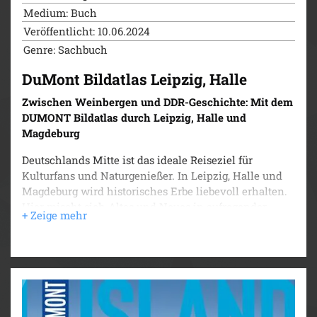
Medium: Buch
Veröffentlicht: 10.06.2024
Genre: Sachbuch
DuMont Bildatlas Leipzig, Halle
Zwischen Weinbergen und DDR-Geschichte: Mit dem
DUMONT Bildatlas durch Leipzig, Halle und
Magdeburg
Deutschlands Mitte ist das ideale Reiseziel für
Kulturfans und Naturgenießer. In Leipzig, Halle und
Magdeburg wird historisches Erbe liebevoll erhalten.
Hier mischt sich Altes und Neues in aufregender
Weise und schafft eine bunte Szene mit einem
anspruchsvollen Angebot an Museen, Kunst und
Architekturschätzen. Im Umland lockt das Grün
weitläufiger Gärten und Landschaftsparks und an den
Ufern von Saale und Unstrut das kleinste
Weinanbaugebiet Deutschlands. Der
DUMONT Bildatlas zeigt Ihnen die schönsten Orte der