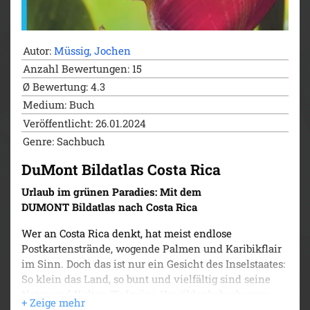
Der DUMONT Bildatlas ist Ihr verlässlicher Begleiter –
vor, während und nach Ihrer Reise! Bevor es losgeht,
laden die zahlreichen Fotografien zum Träumen ein
Autor:
Müssig, Jochen
und lassen Sie nach Ihrem Urlaub beim Blättern in
Ihren Erinnerungen schwelgen. Vor Ort führen Sie die
Anzahl Bewertungen: 15
informativen Texte und übersichtlichen Karten zu
Ø Bewertung: 4.3
den schönsten Sehenswürdigkeiten und
Medium: Buch
Ausflugszielen. Eingestreute Reportagen und Specials
Veröffentlicht: 26.01.2024
greifen aktuelle und interessante Themen auf, die
Genre: Sachbuch
nicht jeder kennt. Machen Sie sich schon zu Hause
mit allem vertraut, was für Ihr Reiseziel wissenswert
DuMont Bildatlas Costa Rica
ist. Sammeln Sie Eindrücke vom Altmühltal, die nicht
so schnell verblassen!
Urlaub im grünen Paradies: Mit dem
DUMONT Bildatlas nach Costa Rica
Wer an Costa Rica denkt, hat meist endlose
Postkartenstrände, wogende Palmen und Karibikflair
im Sinn. Doch das ist nur ein Gesicht des Inselstaates:
So klein das Land, so bunt und vielfältig sind seine
Natur und Kultur. Tiefgrüne Urwälder beherbergen
eine der artenreichsten Zonen der Erde, aktive