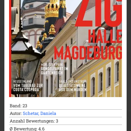
Reportagen und Specials die Besonderheiten dieser
Insel wiedergeben, dazu reisepraktische Tipps rund
um Ausflüge und Märkte, Museen und ausgesuchte
Hotels und Restaurants mit allen wichtigen
Anschriften, Öffnungszeiten und Internet-Links. Den
Abschluss eines jeden Kapitels bilden Infoseiten mit
allen wichtigen Sehenswürdigkeiten, die auf der
nebenstehenden detaillierten Reisekarte leicht zu
lokalisieren sind. Abgerundet wird der Bildatlas durch
das abschließende Servicekapitel, das praktische und
allgemeine Informationen zum Alltag und für die
Vorbereitung der Reise beinhaltet. Kompakt
zusammengefasst und übersichtlich überzeugt der
DUMONT Bildatlas als zuverlässiger Reisebegleiter
und garantiert erlebnisreiche Tage auf Korsika!
Band: 23
Autor:
Schetar, Daniela
Anzahl Bewertungen: 3
Ø Bewertung: 4.6