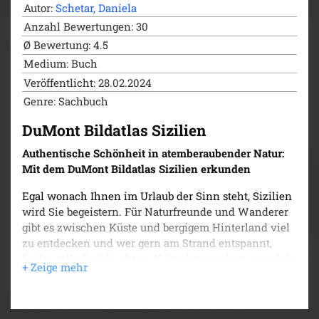
Autor:
Schetar, Daniela
für Ihre Reise bereit. Locker geschriebene Texte lassen
die Region und ihre Traditionen lebendig werden.
Anzahl Bewertungen: 30
Eine spektakuläre Bildfülle lädt zum Schmökern ein.
Ø Bewertung: 4.5
Für den schnellen Überblick finden Sie die
Medium: Buch
wichtigsten Infos kurz und übersichtlich am Ende
Veröffentlicht: 28.02.2024
jedes Kapitels. Ob Sie zu Klettertouren im Zittauer
Genre: Sachbuch
Gebirge aufbrechen, in Bautzen in die faszinierende
Kultur der Sorben eintauchen oder mit der Görlitzer
DuMont Bildatlas Sizilien
Altstadt das größte Flächendenkmal Deutschlands
erkunden: Lassen Sie sich zu Ihrem nächsten
Authentische Schönheit in atemberaubender Natur:
Urlaubs- oder Ausflugsziel inspirieren und sammeln
Mit dem DuMont Bildatlas Sizilien erkunden
Sie viele unvergessliche Erinnerungen!
Egal wonach Ihnen im Urlaub der Sinn steht, Sizilien
wird Sie begeistern. Für Naturfreunde und Wanderer
gibt es zwischen Küste und bergigem Hinterland viel
zu entdecken und wer gern am Strand entspannt,
findet stille Badebuchten. Kulturinteressierte wandeln
auf den Spuren antiker Geschichte und erkunden
prachtvolle Tempel der alten Römer und Griechen
und normannische Kirchen. Der DuMont Bildatlas