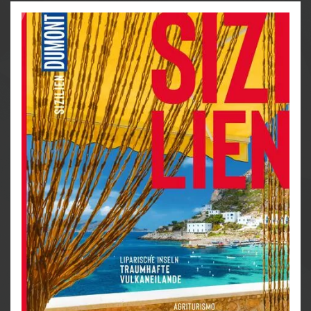
lässt Sie schon vor Ihrer Reise tief in die sizilianische
Lebensart eintauchen und verrät, wie Sie die größte
Insel im Mittelmeer am besten kennenlernen.
Das Beste erleben: die Top-Highlights aus Kultur,
Genuss und Abenteuer auf einen Blick
Unsere Favoriten: die schönsten Sandstrände,
Bergdörfer und Restaurants mit Ausblick
Wandern durchs Vulkanpanorama oder
Fahrradtour zum weißen Gold: Tipps für
nachhaltige Ausflüge und Abenteuer in der Natur
Unvergessliche Momente und besondere
Souvenirs: was Sie aus dem Sizilien-Urlaub
mitnehmen können
DuMont Zur Sache: ein kritischer Blick auf
aktuelle Themen und typisch Sizilianisches
Fantastische Bilder und Texte zum Träumen: Auf
Streifzug zwischen Bergen und Meer
Der DuMont Bildatlas ist der perfekte Begleiter für alle,