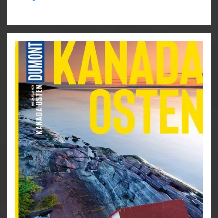
manchen Tagen keiner Menschenseele und dafür
umso mehr Islandpferden. Weniger einsam geht es in
den bunten Küstenorten zu. Allein Reykjavík, die
quirlige Metropole mit Kleinstadtflair und regem
Kulturleben, ist jede Reise wert. Mit dem DUMONT
Bildatlas finden Sie die sehenswertesten Orte der
Region und können sich mit vielen einmaligen
Bildern schon vor Ihrem Urlaub in die Ferne träumen.
– Das Beste erleben: die Top-Ziele Islands auf einen
Blick
– Unsere Favoriten: besondere Ausflugsziele zu
verschiedenen Themen
– Für die Reiseplanung: Drei Touren durch Island
– Urlaubserinnerungen: schöne Mitbringsel,
Erlebnisse und Erfahrungen, die Ihre Reise
unvergesslich machen
– DUMONT Zur Sache: ein kritischer Blick auf typisch