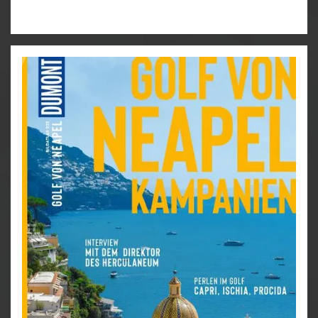
Vulkane lassen regelmäßig die Erde zittern und in
den Städten und Dörfern wird zu traditionellen Festen
auf den Straßen getanzt. Der DUMONT Bildatlas zeigt
Ihnen, welche Orte Sie unbedingt besuchen müssen
und wie Sie die »reiche Küste« am besten
kennenlernen.
Das Beste erleben: Die elf Top-Ziele der Insel von
Kultur bis Abenteuer
Feine Strände, vielfältige Wassersportarten und
Unterkünfte mit Top-Lage: unsere Favoriten im
Überblick
Urlaub, aber natürlich: umweltfreundlich
unterwegs in Costa Ricas Naturparadiesen
Einzigartige Souvenirs, Begegnungen und
Genüsse: Mit diesen Reiseandenken bleibt der
Urlaub in Erinnerung
DUMONT Zur Sache: Spannende Themenseiten
über ein Land ohne Militär und die
Schattenseiten des Kaffeeanbaus