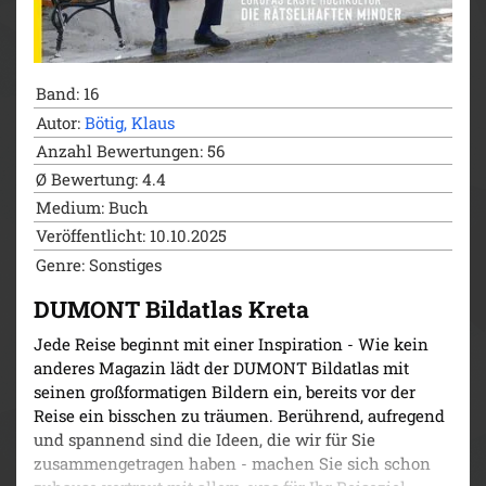
Reisemagazin. In sechs umfangreichen Kapiteln
werden verschiedene Aspekte der Stadt beleuchtet.
Autorin Barbara Schaefer nimmt Sie mit in die
lebendige Altstadt am Tiber-Bogen und zu den
Band: 16
berühmten antiken Stätten, aber auch in die
Autor:
Bötig, Klaus
Szeneviertel und in den grünen Norden der Stadt.
Anzahl Bewertungen: 56
Natürlich darf ein Abstecher in den Vatikan nicht
fehlen. Und wenn die Großstadt zu viel wird, lädt das
Ø Bewertung: 4.4
Umland im Süden zu einer Auszeit am Meer ein. Die
Medium: Buch
schönsten Sehenswürdigkeiten und Ausflugsziele
Veröffentlicht: 10.10.2025
werden am Ende jedes Kapitels übersichtlich
Genre: Sonstiges
zusammengefasst und im Cityplan verzeichnet, die
abschließenden Serviceseiten enthalten alle
DUMONT Bildatlas Kreta
wichtigen Reiseinfos von A bis Z. Mit dem Rom-
Reiseführer von DuMont sind Ihnen traumhafte
Jede Reise beginnt mit einer Inspiration - Wie kein
Urlaubsmomente in der legendären Hauptstadt
anderes Magazin lädt der DUMONT Bildatlas mit
Italiens garantiert!
seinen großformatigen Bildern ein, bereits vor der
Reise ein bisschen zu träumen. Berührend, aufregend
und spannend sind die Ideen, die wir für Sie
zusammengetragen haben - machen Sie sich schon