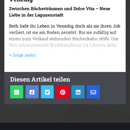
Zwischen Bücherträumen und Dolce Vita – Neue
Liebe in der Lagunenstadt
Beth liebt ihr Leben in Venedig, doch als sie ihren Job
verliert, ist sie am Boden zerstört. Bis sie zufällig auf
einen zum Verkauf stehenden Bücherkahn stößt. Um
ihre schwimmende Buchhandlung ›La Libreria delle
parole‹ aufzubauen, braucht sie Hilfe – von Marco,
einem leidenschaftlichen Kunstförderer. Zwischen
den beiden funkt es sofort. Doch schaffen sie es, sich
ihren Ängsten zu stellen?
Diesen Artikel teilen
Romantische Neuanfänge in den schönsten
europäischen Destinationen am Wasser – Wohin
möchten Sie am liebsten reisen?
Die neue ›Love and the City‹-Reihe:
Band 1: Der schwimmende Blumenladen von
Amsterdam