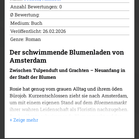
Anzahl Bewertungen: 0
Ø Bewertung:
Medium: Buch
Veröffentlicht: 26.02.2026
Genre: Roman
Der schwimmende Blumenladen von
Amsterdam
Zwischen Tulpenduft und Grachten – Neuanfang in
der Stadt der Blumen
Rosie hat genug vom grauen Alltag und ihrem öden
Bürojob. Kurzentschlossen zieht sie nach Amsterdam,
um mit einem eigenen Stand auf dem
Bloemenmarkt
ihrer wahren Leidenschaft als Floristin nachzugehen.
Der berühmte schwimmende Blumenmarkt auf den
pittoresken Grachten erobert sofort ihr Herz. Alles
könnte perfekt sein – bis ein Konkurrent ihr Geschäft
zu zerstören droht. Auch ihr griesgrämiger Hausboot-