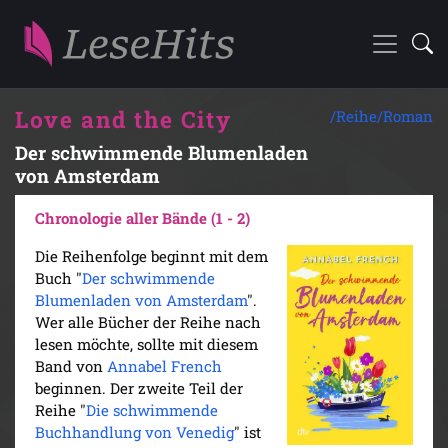
Love and the City
/Reihe/
Roman
Der schwimmende Blumenladen
von Amsterdam
Chronologie aller Bände (1 - 2)
Die Reihenfolge beginnt mit dem
Buch "
Der schwimmende
Blumenladen von Amsterdam
".
Wer alle Bücher der Reihe nach
lesen möchte, sollte mit diesem
Band von
Annabel French
beginnen. Der zweite Teil der
Reihe "
Die schwimmende
Buchhandlung von Venedig
" ist