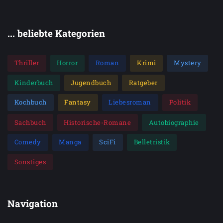
Band 2: Die schwimmende Buchhandlung von
Venedig
... beliebte Kategorien
Band 3: Das schwimmende Café von Kopenhagen
Alle Bände können unabhängig voneinander gelesen
Thriller
Horror
Roman
Krimi
Mystery
werden.
Kinderbuch
Jugendbuch
Ratgeber
Kochbuch
Fantasy
Liebesroman
Politik
Sachbuch
Historische-Romane
Autobiographie
Comedy
Manga
SciFi
Belletristik
Sonstiges
Navigation