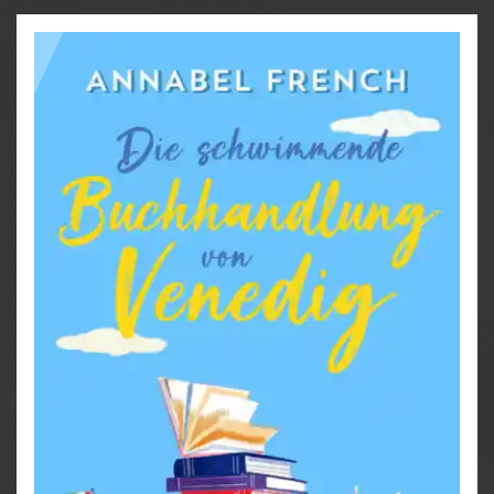
Nachbar Max macht Rosies Leben nicht leichter.
Denn bei dem in sich gekehrten Künstler stößt sie mit
ihrer umtriebigen Art auf Widerstand. Blöd nur, dass
Rosie ihn verdammt attraktiv findet …
Romantische Neuanfänge in den schönsten
europäischen Destinationen am Wasser – Wohin
möchten Sie am liebsten reisen?
Die neue ›Love and the City‹-Reihe:
Band 1: Der schwimmende Blumenladen von
Amsterdam
Band 2: Die schwimmende Buchhandlung von
Venedig
Band 3: Das schwimmende Café von Kopenhagen
Alle Bände können unabhängig voneinander gelesen
werden.