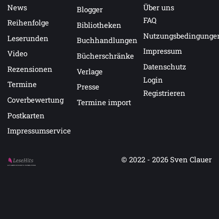
News
Über uns
Blogger
FAQ
Reihenfolge
Bibliotheken
Nutzungsbedingunge
Leserunden
Buchhandlungen
Impressum
Video
Bücherschränke
Datenschutz
Rezensionen
Verlage
Login
Termine
Presse
Registrieren
Coverbewertung
Termine import
Postkarten
Impressumservice
© 2022 - 2026
Sven Clauer
Auf LeseHits.de findest Du die besten Bücher.