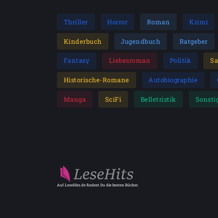
Thriller
Horror
Roman
Krimi
Kinderbuch
Jugendbuch
Ratgeber
Fantasy
Liebesroman
Politik
S
Historische-Romane
Autobiographie
Manga
SciFi
Belletristik
Sonsti
Auf LeseHits.de findest Du die besten Bücher.