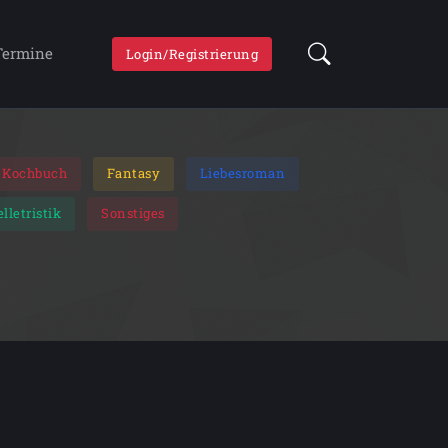
Termine
Login/Registrierung
Kochbuch
Fantasy
Liebesroman
elletristik
Sonstiges