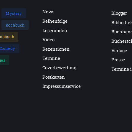
News
Blogger
Mystery
Reihenfolge
Bibliothe
Kochbuch
Leserunden
Buchhan
achbuch
Video
Büchersc
Comedy
Rezensionen
Verlage
Termine
Presse
ges
Coverbewertung
Termine 
Postkarten
Impressumservice