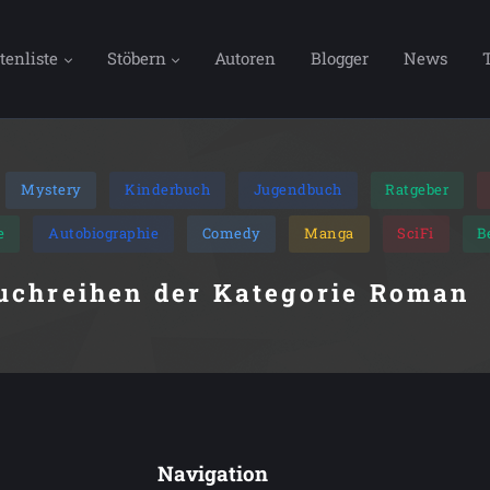
tenliste
Stöbern
Autoren
Blogger
News
Mystery
Kinderbuch
Jugendbuch
Ratgeber
e
Autobiographie
Comedy
Manga
SciFi
B
Buchreihen der Kategorie Roman
Navigation