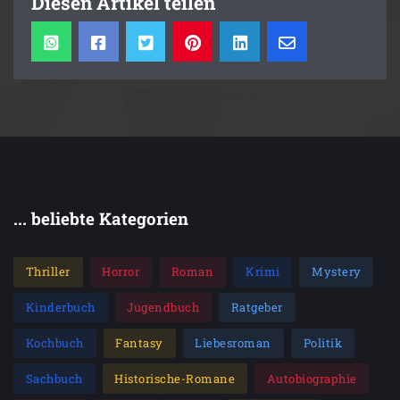
Diesen Artikel teilen
Bibliophile Ausstattung: Pappband mit Halbleinen und
Prägung
... beliebte Kategorien
Thriller
Horror
Roman
Krimi
Mystery
Kinderbuch
Jugendbuch
Ratgeber
Kochbuch
Fantasy
Liebesroman
Politik
Sachbuch
Historische-Romane
Autobiographie