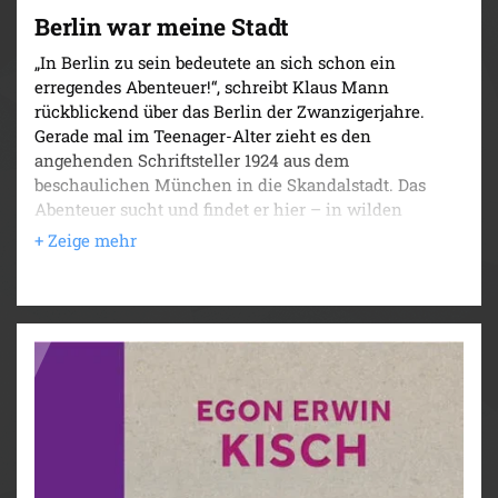
Berlin war meine Stadt
„In Berlin zu sein bedeutete an sich schon ein
erregendes Abenteuer!“, schreibt Klaus Mann
rückblickend über das Berlin der Zwanzigerjahre.
Gerade mal im Teenager-Alter zieht es den
angehenden Schriftsteller 1924 aus dem
beschaulichen München in die Skandalstadt. Das
Abenteuer sucht und findet er hier – in wilden
Ausschweifungen, Drogenkonsum und im Ausleben
seiner Homosexualität. Die in diesem Band
versammelten Texte zeichnen das Porträt eines
ruhelosen Künstlers und einer turbulenten Stadt.
.