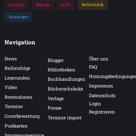
Comedy
Manga
SciFi
Belletristik
Sonstiges
Navigation
News
Über uns
Blogger
FAQ
Reihenfolge
Bibliotheken
Nutzungsbedingunge
Leserunden
Buchhandlungen
Impressum
Video
Bücherschränke
Datenschutz
Rezensionen
Verlage
Login
Termine
Presse
Registrieren
Coverbewertung
Termine import
Postkarten
Impressumservice