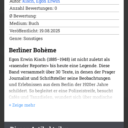
Autor:
Kisch, Egon Erwin
Anzahl Bewertungen: 0
Ø Bewertung:
Medium: Buch
Veröffentlicht: 19.08.2025
Genre: Sonstiges
Berliner Bohème
Egon Erwin Kisch (1885–1948) ist nicht zuletzt als
»rasender Reporter« bis heute eine Legende. Diese
Band versammelt über 30 Texte, in denen der Prager
Journalist und Schriftsteller seine Beobachtungen
und Erlebnissen aus dem Berlin der 1920er Jahre
schildert. So begleitet er eine Polizeistreife, besucht
Cafés und Tanzdielen, wundert sich über modische
Eskapaden, geht ins Theater, zum Sechstagerennen
und zur Volkshochschule, besucht eine Vorlesung von
Albert Einstein, streift durch Alteisenlager oder wirft
einen Blick in das städtische Leichenschauhaus.