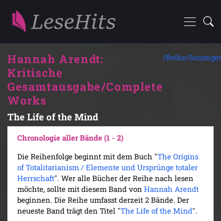
Hannah Arendt:
/Reihe/
Sonstige
Kritische
Gesamtausgabe/Complete
Works
The Life of the Mind
Chronologie aller Bände (1 - 2)
Die Reihenfolge beginnt mit dem Buch "
The Origins
of Totalitarianism / Elemente und Ursprünge totaler
Herrschaft
". Wer alle Bücher der Reihe nach lesen
möchte, sollte mit diesem Band von
Hannah Arendt
beginnen. Die Reihe umfasst derzeit 2 Bände. Der
neueste Band trägt den Titel "
The Life of the Mind
".