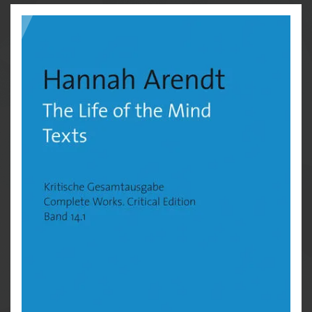
wurde innerhalb kürzester Zeit zum Standardwerk der
noch jungen Totalitarismusforschung. Es erschien
1951 zunächst in englischer Sprache, 1955 folgte eine
von Arendt selbst erstellte deutsche Fassung. 1958
ersetzte Arendt in einer englischsprachigen
Neuauflage die »Concluding Remarks« durch ein
neues Kapitel mit dem Titel »Ideology and Terror« und
fügte einen Epilog über die Ungarische Revolution
von 1956 hinzu.
Band 5 der Kritischen Gesamtausgabe versammelt
und kommentiert die Buchfassungen letzter Hand,
teilweise ergänzt durch frühere Fassungen, sowie alle
Aufsätze, Rezensionen, Vortragstexte, Exposés und
Typoskripte aus dem Nachlass, die in engem
Zusammenhang mit dem Werk stehen. Diese Ausgabe
ermöglicht es endlich, Arendts Hauptwerk in seiner
Genese zu verstehen, im Kontext ihrer Schriften aus
den 1930er bis 1950er Jahren zu verorten und
historisch neu zu bewerten.
In this book, which deals with the topics of anti-