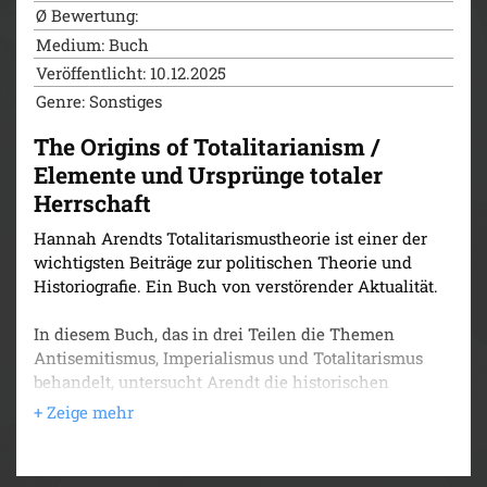
Ø Bewertung:
Medium: Buch
Veröffentlicht: 10.12.2025
Genre: Sonstiges
The Origins of Totalitarianism /
Elemente und Ursprünge totaler
Herrschaft
Hannah Arendts Totalitarismustheorie ist einer der
wichtigsten Beiträge zur politischen Theorie und
Historiografie. Ein Buch von verstörender Aktualität.
In diesem Buch, das in drei Teilen die Themen
Antisemitismus, Imperialismus und Totalitarismus
behandelt, untersucht Arendt die historischen
Entwicklungen, die die Errichtung und
Funktionsweisen totalitärer politischer Systeme im
nationalsozialistischen Deutschland und in der
Sowjetunion unter Stalin ermöglichten. Das Buch