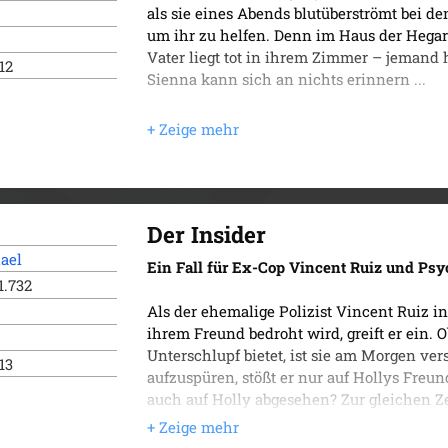
als sie eines Abends blutüberströmt bei de
um ihr zu helfen. Denn im Haus der Hegart
Vater liegt tot in ihrem Zimmer – jemand 
012
Sienna kann sich an nichts erinnern ...
Der Insider
ael
Ein Fall für Ex-Cop Vincent Ruiz und Psy
1.732
Als der ehemalige Polizist Vincent Ruiz in
ihrem Freund bedroht wird, greift er ein. 
Unterschlupf bietet, ist sie am Morgen ve
013
aufzuspüren, stößt er nur auf Hollys Freun
auch auf Holly abgesehen? Zur gleichen Ze
eine Serie von Banküberfällen in Bagdad –
nach London zu Vincent Ruiz und Holly Kn