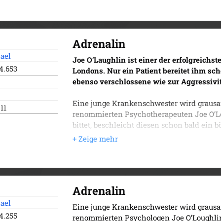
Adrenalin
ael
Joe O’Laughlin ist einer der erfolgreich
4.653
Londons. Nur ein Patient bereitet ihm sc
ebenso verschlossene wie zur Aggressivi
Eine junge Krankenschwester wird grausam
011
renommierten Psychotherapeuten Joe O’Lo
bittet, beschleicht diesen schon bald ein 
Mordopfers stimmen in erschreckender We
Patienten Moran überein. Joe ahnt nicht, d
Falle zu geraten – und dass nicht nur se
hängt …
Der Auftakt zur Erfolgsserie von 
Adrenalin
ael
Eine junge Krankenschwester wird grausam
4.255
renommierten Psychologen Joe O’Loughlin 