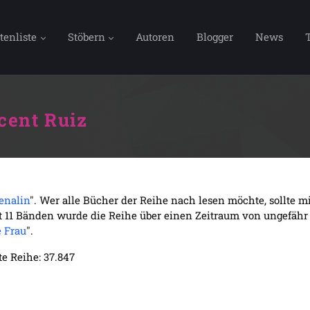
tenliste
Stöbern
Autoren
Blogger
News
cent Ruiz
enalin
". Wer alle Bücher der Reihe nach lesen möchte, sollte 
 11 Bänden wurde die Reihe über einen Zeitraum von ungefähr 1
e Frau
".
e Reihe: 37.847