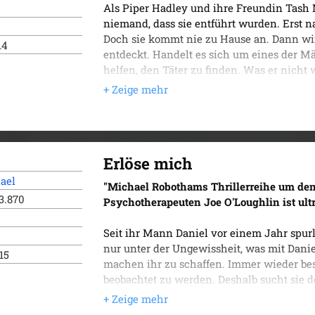
Als Piper Hadley und ihre Freundin Tash
niemand, dass sie entführt wurden. Erst na
Doch sie kommt nie zu Hause an. Dann wi
14
entdeckt. Handelt es sich um eines der M
helfen, den Täter zu finden. Was er nicht
Verlies und hofft verzweifelt auf Rettung.
ist in seinem Wahn zu allem fähig.
Erlöse mich
ael
"Michael Robothams Thrillerreihe um de
3.870
Psychotherapeuten Joe O'Loughlin ist ult
Seit ihr Mann Daniel vor einem Jahr spur
nur unter der Ungewissheit, was mit Danie
015
machen ihr zu schaffen. Immer wieder besch
beobachtet zu werden. Deshalb sucht sie d
schnell den Verdacht hat, dass Marnie etw
alter Freunde entdeckt wird, das Daniel s