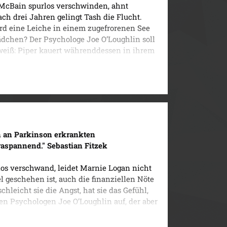
 McBain spurlos verschwinden, ahnt
ch drei Jahren gelingt Tash die Flucht.
rd eine Leiche in einem zugefrorenen See
ädchen? Der Psychologe Joe O’Loughlin soll
 weiß: Piper kauert währenddessen in ihrem
 Denn der Mann, der sie in seiner Gewalt hat,
n an Parkinson erkrankten
raspannend." Sebastian Fitzek
los verschwand, leidet Marnie Logan nicht
l geschehen ist, auch die finanziellen Nöte
leicht sie die Angst, hat sie das Gefühl,
en Psychologen Joe O’Loughlin auf, der aber
as verschweigt. Als ein Album mit Fotos
einer Frau schenken wollte, kommt die