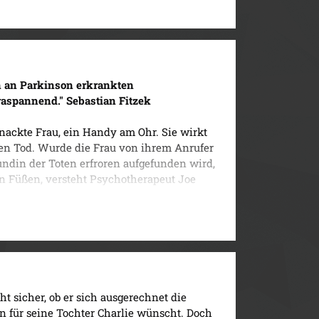
Psychologen Joe O'Loughlin.
n an Parkinson erkrankten
raspannend." Sebastian Fitzek
e nackte Frau, ein Handy am Ohr. Sie wirkt
 den Tod. Wurde die Frau von ihrem Anrufer
undin der Toten erfroren aufgefunden wird,
n Füßen, versteht Psychotherapeut Joe
enschenmanipulation am Werk sein muss.
t Ruiz versucht er dem „Seelenbrecher“ auf
 selbst bereits ins Visier des Mörders
Psychologen Joe O'Loughlin.
ht sicher, ob er sich ausgerechnet die
in für seine Tochter Charlie wünscht. Doch