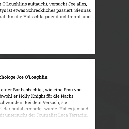
n O’Loughlins auftaucht, versucht Joe alles,
ys ist etwas Schreckliches passiert: Siennas
hat ihm die Halsschlagader durchtrennt, und
chologe Joe O’Loughlin
 einer Bar beobachtet, wie eine Frau von
Obwohl er Holly Knight für die Nacht
rschwunden. Bei dem Versuch, sie
d, der brutal ermordet wurde. Hat es jemand
it untersucht der Journalist Luca Terracini
 ein gefährliches Unterfangen, das ihn bis
ight führt.