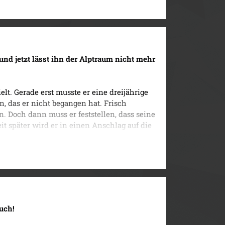
 und jetzt lässt ihn der Alptraum nicht mehr
lt. Gerade erst musste er eine dreijährige
n, das er nicht begangen hat. Frisch
n. Doch dann muss er feststellen, dass seine
t später wird er in einen Anschlag auf die
ringend Hilfe, die er bei dem ehemaligen
acht schon bald einige interessante
uch!