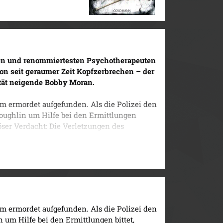
sten und renommiertesten Psychotherapeuten
hon seit geraumer Zeit Kopfzerbrechen – der
tät neigende Bobby Moran.
 ermordet aufgefunden. Als die Polizei den
ughlin um Hilfe bei den Ermittlungen
böser Verdacht: Die Verletzungen des
ise mit den Gewaltphantasien seines
ass er Gefahr läuft, in eine heimtückische
in eigenes Leben an einem seidenen Faden
Michael Robotham.
 ermordet aufgefunden. Als die Polizei den
um Hilfe bei den Ermittlungen bittet,