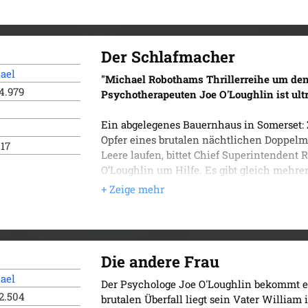
grausame Geschichte dahinter heraus, die J
Der neunte Band der Erfolgsserie um den
Der Schlafmacher
ael
"Michael Robothams Thrillerreihe um de
4.979
Psychotherapeuten Joe O'Loughlin ist ult
Ein abgelegenes Bauernhaus in Somerset: 
Opfer eines brutalen nächtlichen Doppelmo
017
Leere laufen, bittet Chief Superintendent
O’Loughlin um Hilfe. Es gibt gleich mehr
bis hin zu einem der zahlreichen Liebhabe
mit einem blutigen „A“ auf der Stirn –, me
und äußerst gefährlicher Serientäter sein
Rachefeldzug für längst vergangenes Unre
haltmacht, auch nicht vor O’Loughlins Fami
Die andere Frau
Der zehnte Band der Erfolgsserie um den
ael
Der Psychologe Joe O'Loughlin bekommt 
2.504
brutalen Überfall liegt sein Vater Willia