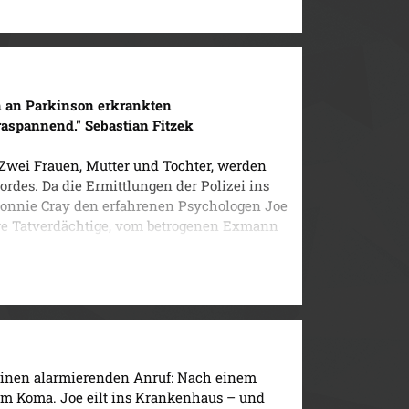
oe zutiefst erschüttert.
 Psychologen Joe O'Loughlin.
n an Parkinson erkrankten
raspannend." Sebastian Fitzek
Zwei Frauen, Mutter und Tochter, werden
rdes. Da die Ermittlungen der Polizei ins
 Ronnie Cray den erfahrenen Psychologen Joe
ere Tatverdächtige, vom betrogenen Exmann
r. Doch als eine weitere Leiche auftaucht –
hren sich die Anzeichen, dass ein gestörter
 Unwesen treibt. Jemand, der auf einem
cht ist. Und der vor nichts und niemandem
lie ...
 Psychologen Joe O'Loughlin.
einen alarmierenden Anruf: Nach einem
m im Koma. Joe eilt ins Krankenhaus – und