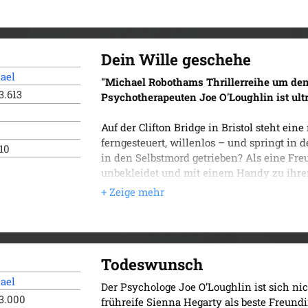
Der dritte Band der Erfolgsserie um den 
Dein Wille geschehe
ael
"Michael Robothams Thrillerreihe um de
3.613
Psychotherapeuten Joe O'Loughlin ist ult
Auf der Clifton Bridge in Bristol steht ein
ferngesteuert, willenlos – und springt in
010
in den Selbstmord getrieben? Als eine Fre
unbekleidet und mit einem Handy zu ihre
O’Loughlin, dass hier ein Experte für M
Gemeinsam mit Detective Inspector Vincen
die Spur zu kommen und ahnt nicht, dass er
geraten ist …
Der vierte Band der Erfolgsserie um den 
Todeswunsch
ael
Der Psychologe Joe O’Loughlin ist sich nic
3.000
frühreife Sienna Hegarty als beste Freund