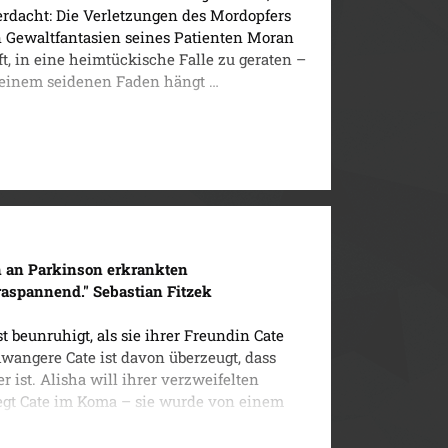
erdacht: Die Verletzungen des Mordopfers
 Gewaltfantasien seines Patienten Moran
ft, in eine heimtückische Falle zu geraten –
n einem seidenen Faden hängt …
n an Parkinson erkrankten
raspannend." Sebastian Fitzek
st beunruhigt, als sie ihrer Freundin Cate
angere Cate ist davon überzeugt, dass
ist. Alisha will ihrer verzweifelten
iegt Cate im Koma – sie wurde von einem
Ereignis als Unfall abgehakt hat, beginnt
 gerät in einen Sumpf aus Sex und Gewalt ...