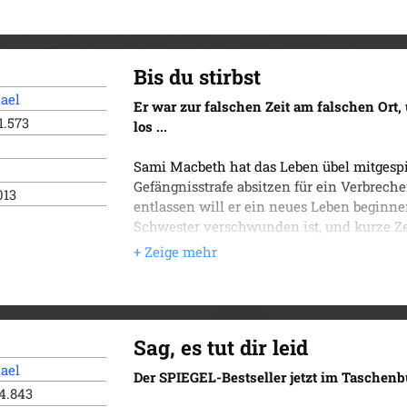
Bis du stirbst
ael
Er war zur falschen Zeit am falschen Ort,
1.573
los ...
Sami Macbeth hat das Leben übel mitgespie
Gefängnisstrafe absitzen für ein Verbreche
013
entlassen will er ein neues Leben beginne
Schwester verschwunden ist, und kurze Zei
Londoner U-Bahn verwickelt. Er braucht d
Polizisten Vincent Ruiz sucht. Und Ruiz m
Entdeckungen ...
Sag, es tut dir leid
ael
Der SPIEGEL-Bestseller jetzt im Taschenb
4.843