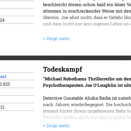
beschleicht diesen schon bald ein böser V
stimmen in erschreckender Weise mit den
überein. Joe ahnt nicht, dass er Gefahr läu
024
und dass nicht nur sein eigenes Leben a
Todeskampf
ael
"Michael Robothams Thrillerreihe um de
2.825
Psychotherapeuten Joe O'Loughlin ist ult
Detective Constable Alisha Barba ist zutief
nach Jahren wiederbegegnet. Die hochschw
012
jemand hinter ihrem ungeborenen Baby her 
Freundin helfen, doch nur wenig später l
Auto angefahren. Nachdem die Polizei das 
Alisha, auf eigene Faust zu ermitteln, und