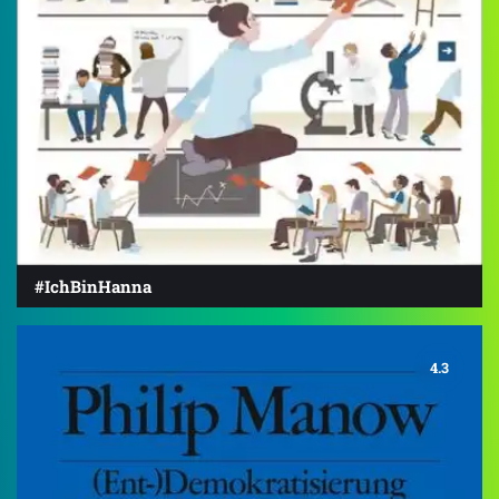
#IchBinHanna
4.3