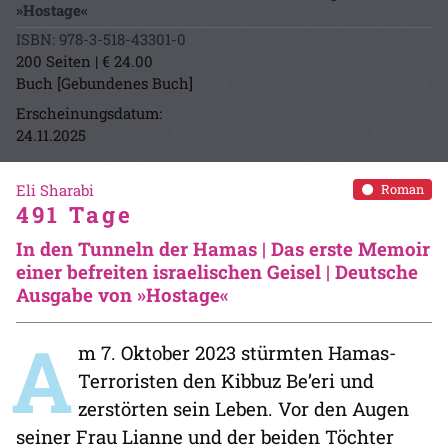
»Hostage«
ISBN: 978-3-518-43301-0
200 Seiten | € 24.00
Buch [Gebundenes Buch]
Erscheinungsdatum:
24.11.2025
Eli Sharabi
Roman
491 Tage
In den Tunneln der Hamas | Das erste Memoir
einer befreiten israelischen Geisel | Deutsche
Ausgabe von »Hostage«
A
m 7. Oktober 2023 stürmten Hamas-
Terroristen den Kibbuz Be’eri und
zerstörten sein Leben. Vor den Augen
seiner Frau Lianne und der beiden Töchter