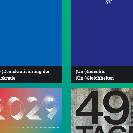
t-)Demokratisierung der
(Un-)Gerechte
okratie
(Un-)Gleichheiten
3.8