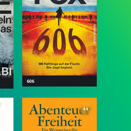
606
4.0
4.4