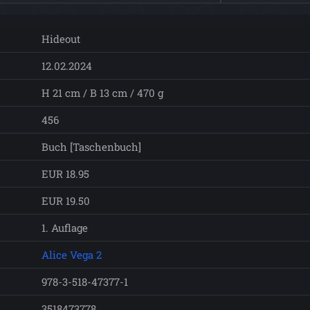
Hideout
12.02.2024
H 21 cm / B 13 cm / 470 g
456
Buch [Taschenbuch]
EUR 18.95
EUR 19.50
1. Auflage
Alice Vega 2
978-3-518-47377-1
3518473778