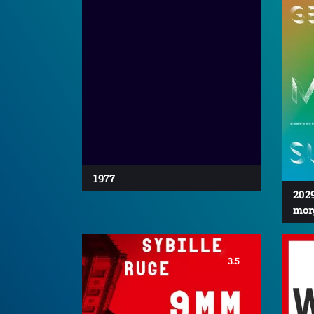
1977
202
mor
3.5