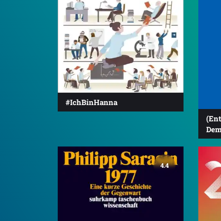
#IchBinHanna
(En
Dem
4.4