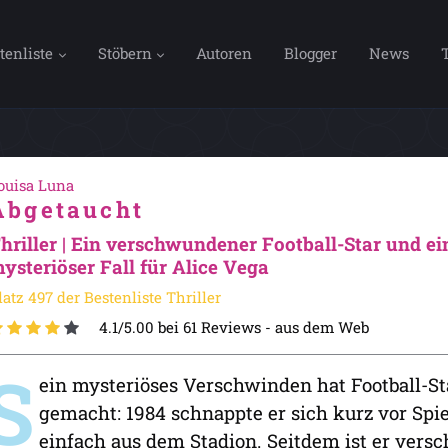
tenliste
Stöbern
Autoren
Blogger
News
ouisa Luna
Abgetaucht
hriller | Ein verschwundener Football-Star und ein
ysteriöser Fall für Alice Vega
latz 497 der Bestenliste Thriller
4.1/5.00 bei 61 Reviews -
aus dem Web
S
ein mysteriöses Verschwinden hat Football-St
gemacht: 1984 schnappte er sich kurz vor Spi
einfach aus dem Stadion. Seitdem ist er vers