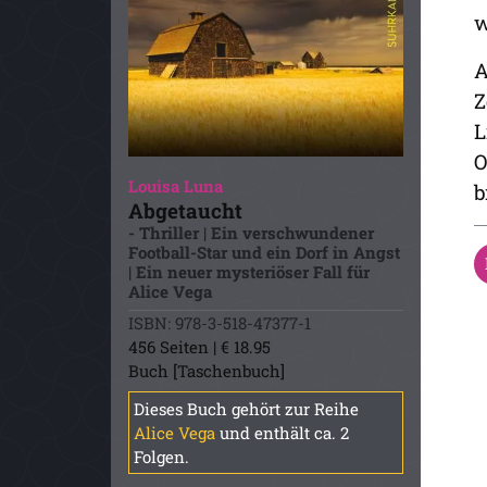
w
A
Z
L
O
Louisa Luna
b
Abgetaucht
- Thriller | Ein verschwundener
Football-Star und ein Dorf in Angst
| Ein neuer mysteriöser Fall für
Alice Vega
ISBN: 978-3-518-47377-1
456 Seiten | € 18.95
Buch [Taschenbuch]
Dieses Buch gehört zur Reihe
Alice Vega
und enthält ca. 2
Folgen.