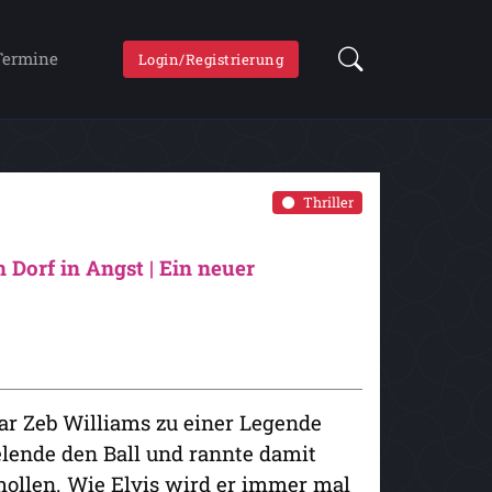
Termine
Login/Registrierung
Thriller
 Dorf in Angst | Ein neuer
ar Zeb Williams zu einer Legende
elende den Ball und rannte damit
chollen. Wie Elvis wird er immer mal