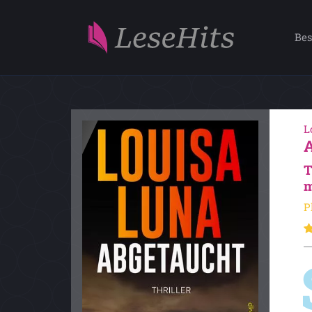
Bes
L
T
m
P