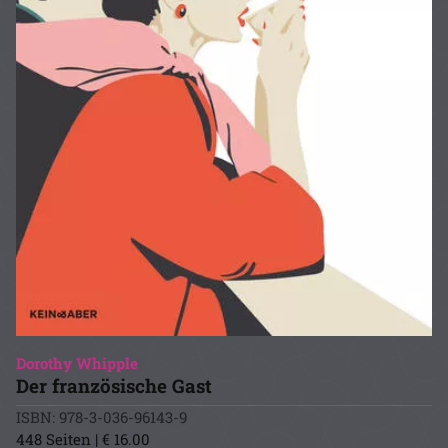
Dorothy Whipple
Der französische Gast
ISBN: 978-3-036-96143-9
448 Seiten | € 16.00