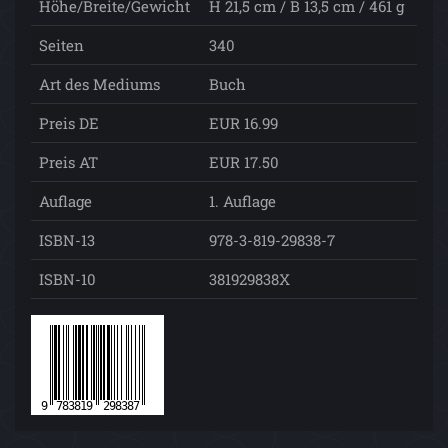
Höhe/Breite/Gewicht
H 21,5 cm / B 13,5 cm / 461 g
Seiten
340
Art des Mediums
Buch
Preis DE
EUR 16.99
Preis AT
EUR 17.50
Auflage
1. Auflage
ISBN-13
978-3-819-29838-7
ISBN-10
381929838X