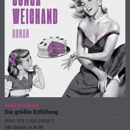
Sonja Weichand
Die größte Erfüllung
ISBN: 978-3-819-29838-7
340 Seiten | € 16.99