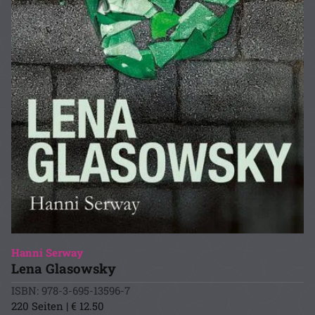
Hanni Serway
Lena Glasowsky
ISBN: 978-3-695-13596-7
220 Seiten | € 12.50