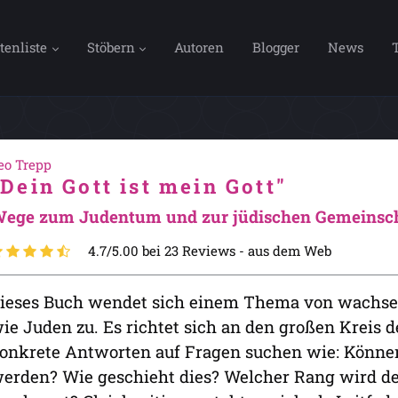
tenliste
Stöbern
Autoren
Blogger
News
eo Trepp
"Dein Gott ist mein Gott"
ege zum Judentum und zur jüdischen Gemeinsc
4.7/5.00 bei 23 Reviews -
aus dem Web
ieses Buch wendet sich einem Thema von wachse
ie Juden zu. Es richtet sich an den großen Kreis d
onkrete Antworten auf Fragen suchen wie: Könne
erden? Wie geschieht dies? Welcher Rang wird d