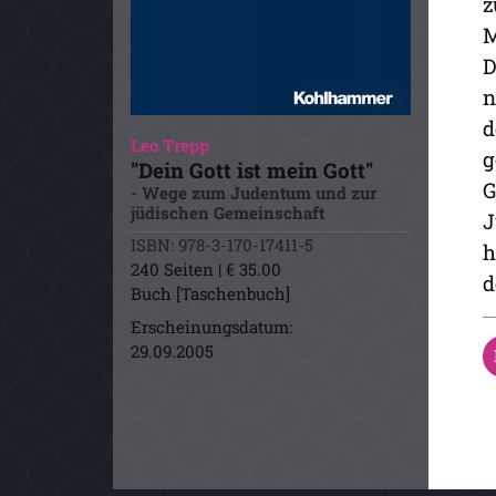
z
M
D
n
d
Leo Trepp
g
"Dein Gott ist mein Gott"
G
- Wege zum Judentum und zur
jüdischen Gemeinschaft
J
ISBN: 978-3-170-17411-5
h
240 Seiten | € 35.00
d
Buch [Taschenbuch]
Erscheinungsdatum:
29.09.2005