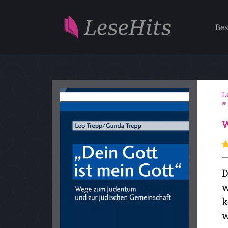
Bes
L
W
D
w
k
w