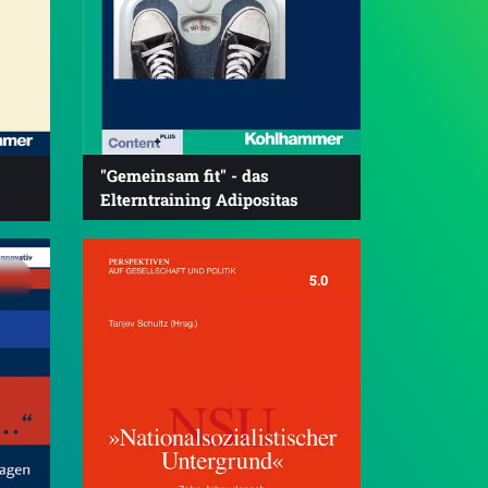
"Gemeinsam fit" - das
Elterntraining Adipositas
5.0