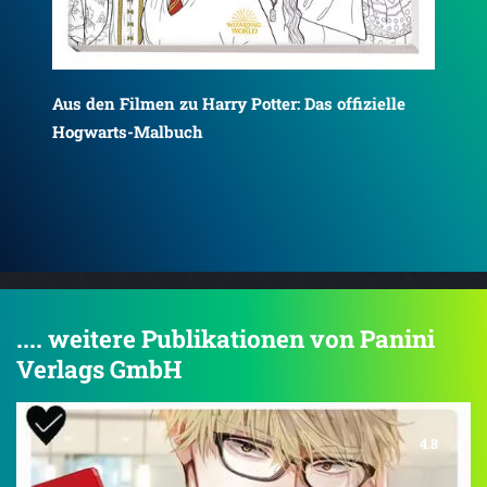
Halloween-Countdown
Aus
Za
.... weitere Publikationen von Panini
Verlags GmbH
4.8