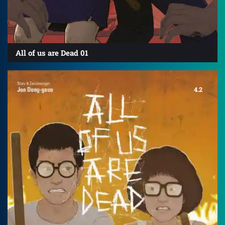
All of us are Dead 01
4.2