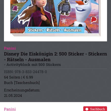
Panini
Disney Die Eiskönigin 2: 500 Sticker - Stickern
- Rätseln - Ausmalen
- Activityblock mit 500 Stickern
ISBN: 978-3-833-24478-0
64 Seiten | € 6.99
Buch [Taschenbuch]
Erscheinungsdatum:
21.05.2024
Panini
Sachbuch