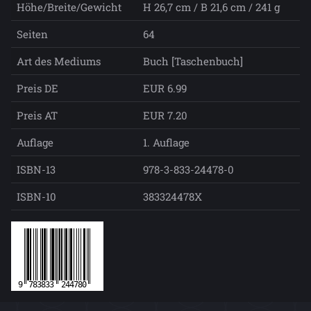
Höhe/Breite/Gewicht
H 26,7 cm / B 21,6 cm / 241 g
Seiten
64
Art des Mediums
Buch [Taschenbuch]
Preis DE
EUR 6.99
Preis AT
EUR 7.20
Auflage
1. Auflage
ISBN-13
978-3-833-24478-0
ISBN-10
383324478X