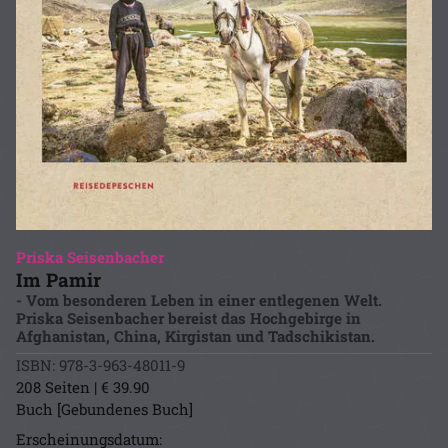
Priska Seisenbacher
Im Pamir
- Vom besonderen Leben in einer entlegenen Welt.
Priska Seisenbacher bereist das Hochgebirge in
Afghanistan, China, Kirgistan und Tadschikistan.
ISBN: 978-3-963-48011-9
208 Seiten | € 39.90
Buch [Gebundenes Buch]
Erscheinungsdatum: