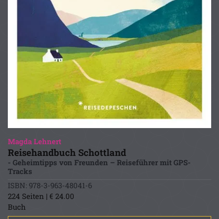
Magda Lehnert
Reisehandbuch Schottland
- Geheimtipps von Freunden – Reiseführer mit GPS-
Tracks
ISBN: 978-3-963-48041-6
224 Seiten | € 24.00
Buch