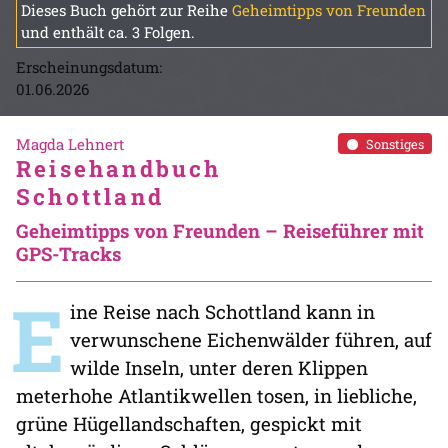
Dieses Buch gehört zur Reihe
Geheimtipps von Freunden
und enthält ca. 3 Folgen.
Erscheinungsdatum:
01.06.2026
Magda Lehnert
Sonstiges
Reisehandbuch
Schottland
Geheimtipps von Freunden – Reiseführer mit
GPS-Tracks
E
ine Reise nach Schottland kann in
verwunschene Eichenwälder führen, auf
wilde Inseln, unter deren Klippen
meterhohe Atlantikwellen tosen, in liebliche,
grüne Hügellandschaften, gespickt mit