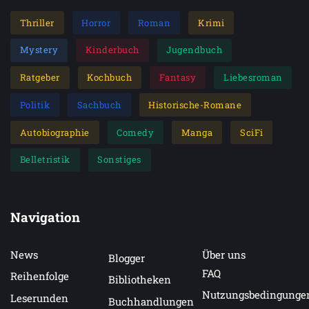
Thriller
Horror
Roman
Krimi
Mystery
Kinderbuch
Jugendbuch
Ratgeber
Kochbuch
Fantasy
Liebesroman
Politik
Sachbuch
Historische-Romane
Autobiographie
Comedy
Manga
SciFi
Belletristik
Sonstiges
Navigation
News
Über uns
Blogger
FAQ
Reihenfolge
Bibliotheken
Nutzungsbedingunge
Leserunden
Buchhandlungen