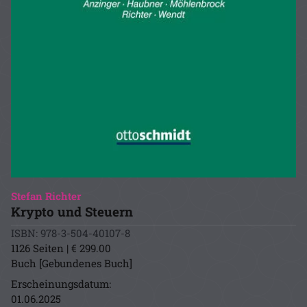
Stefan Richter
Krypto und Steuern
ISBN: 978-3-504-40107-8
1126 Seiten | € 299.00
Buch [Gebundenes Buch]
Erscheinungsdatum:
01.06.2025