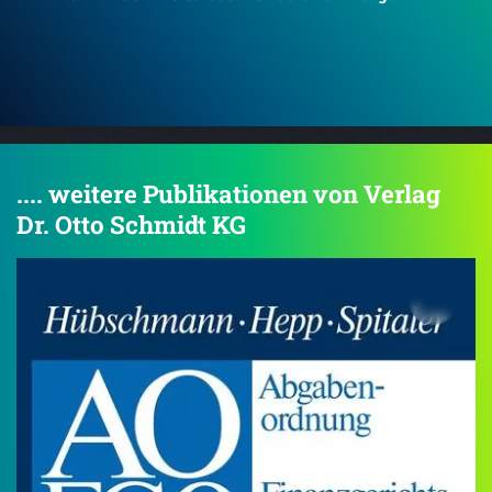
Mein großes Puzzle-Spielbuch: Baustelle
tip
.... weitere Publikationen von Verlag
Dr. Otto Schmidt KG