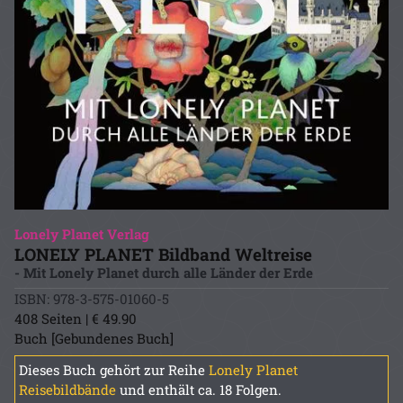
Lonely Planet Verlag
LONELY PLANET Bildband Weltreise
- Mit Lonely Planet durch alle Länder der Erde
ISBN: 978-3-575-01060-5
408 Seiten | € 49.90
Buch [Gebundenes Buch]
Dieses Buch gehört zur Reihe
Lonely Planet
Reisebildbände
und enthält ca. 18 Folgen.