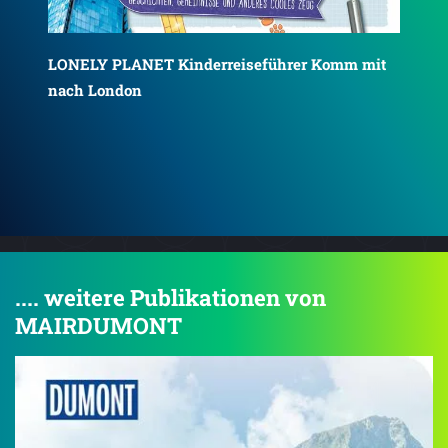
it
LONELY PLANET Kinderreiseführer Komm mit
nach Paris
LO
.... weitere Publikationen von
MAIRDUMONT