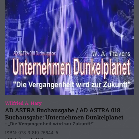
Wilfried A. Hary
AD ASTRA Buchausgabe / AD ASTRA 018
Buchausgabe: Unternehmen Dunkelplanet
- „Die Vergangenheit wird zur Zukunft!“
ISBN: 978-3-819-75544-6