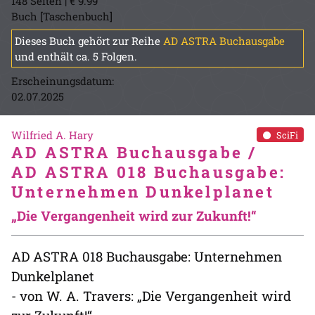
148 Seiten | € 9.99
Buch [Taschenbuch]
Dieses Buch gehört zur Reihe
AD ASTRA Buchausgabe
und enthält ca. 5 Folgen.
Erscheinungsdatum:
02.07.2025
Wilfried A. Hary
SciFi
AD ASTRA Buchausgabe /
AD ASTRA 018 Buchausgabe:
Unternehmen Dunkelplanet
„Die Vergangenheit wird zur Zukunft!“
AD ASTRA 018 Buchausgabe: Unternehmen
Dunkelplanet
- von W. A. Travers: „Die Vergangenheit wird