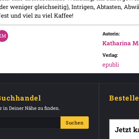
der weniger gleichseitig), Intrigen, Abtasten, Abw
est und viel zu viel Kaffee!
Autorin:
Katharina M
Verlag:
epubli
 Buchhandel
Bestell
 in Deiner Nähe zu finden.
Suchen
Jetzt 