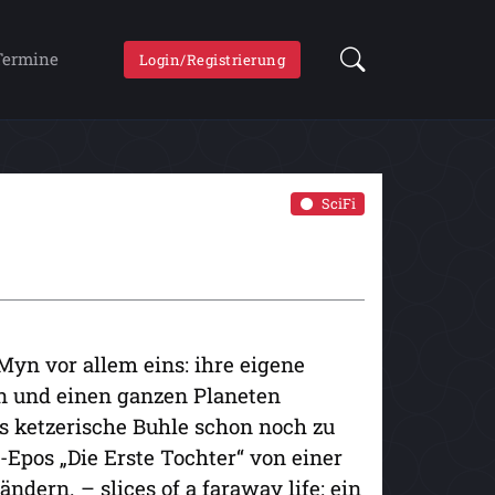
Termine
Login/Registrierung
SciFi
 Myn vor allem eins: ihre eigene
n und einen ganzen Planeten
ls ketzerische Buhle schon noch zu
-Epos „Die Erste Tochter“ von einer
dern. – slices of a faraway life: ein