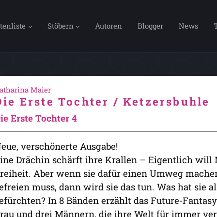
tenliste
Stöbern
Autoren
Blogger
News
atharina Maier
Die Erste Tochter / Ketzersbuhle
ie Erste Tochter 4
eue, verschönerte Ausgabe!
ine Drächin schärft ihre Krallen – Eigentlich will
reiheit. Aber wenn sie dafür einen Umweg mache
efreien muss, dann wird sie das tun. Was hat sie a
efürchten? In 8 Bänden erzählt das Future-Fantasy
rau und drei Männern, die ihre Welt für immer verän