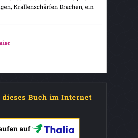
ägen, Krallenschärfen Drachen, ein
aier
e dieses Buch im Internet
kaufen auf