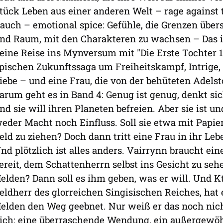
tück Leben aus einer anderen Welt – rage against 
auch – emotional spice: Gefühle, die Grenzen übers
nd Raum, mit den Charakteren zu wachsen – Das i
eine Reise ins Mynversum mit "Die Erste Tochter 1
pischen Zukunftssaga um Freiheitskampf, Intrige, 
iebe – und eine Frau, die von der behüteten Adelst
arum geht es in Band 4: Genug ist genug, denkt sic
nd sie will ihren Planeten befreien. Aber sie ist un
eder Macht noch Einfluss. Soll sie etwa mit Papi
eld zu ziehen? Doch dann tritt eine Frau in ihr Le
nd plötzlich ist alles anders. Vairrynn braucht ein
ereit, dem Schattenherrn selbst ins Gesicht zu se
elden? Dann soll es ihm geben, was er will. Und 
eldherr des glorreichen Singisischen Reiches, ha
elden den Weg geebnet. Nur weiß er das noch nicht
ich: eine überraschende Wendung, ein außergewöh