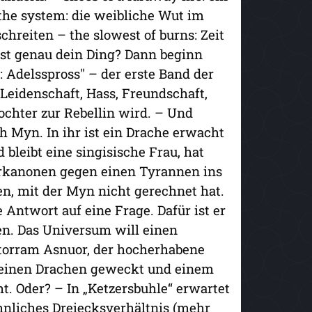
the system: die weibliche Wut im
chreiten – the slowest of burns: Zeit
st genau dein Ding? Dann beginn
: Adelsspross" – der erste Band der
Leidenschaft, Hass, Freundschaft,
ochter zur Rebellin wird. – Und
h Myn. In ihr ist ein Drache erwacht
d bleibt eine singisische Frau, hat
erkanonen gegen einen Tyrannen ins
ben, mit der Myn nicht gerechnet hat.
e Antwort auf eine Frage. Dafür ist er
hen. Das Universum will einen
Ktorram Asnuor, der hocherhabene
t einen Drachen geweckt und einem
. Oder? – In „Ketzersbuhle“ erwartet
nliches Dreiecksverhältnis (mehr