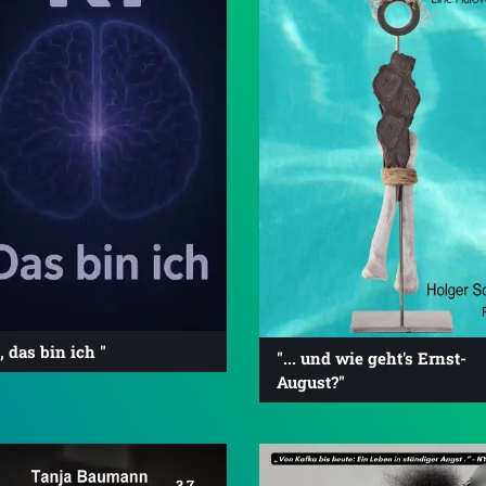
 , das bin ich "
"... und wie geht's Ernst-
August?"
3.7