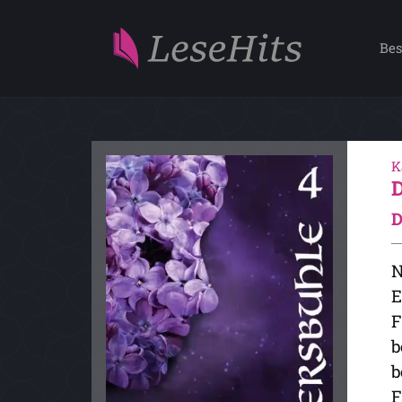
Bes
K
D
N
E
F
b
b
F