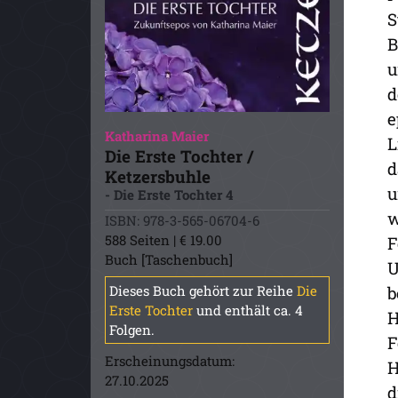
S
B
u
d
e
Katharina Maier
L
Die Erste Tochter /
d
Ketzersbuhle
u
- Die Erste Tochter 4
w
ISBN: 978-3-565-06704-6
588 Seiten | € 19.00
F
Buch [Taschenbuch]
U
Dieses Buch gehört zur Reihe
Die
b
Erste Tochter
und enthält ca. 4
H
Folgen.
F
Erscheinungsdatum:
H
27.10.2025
d