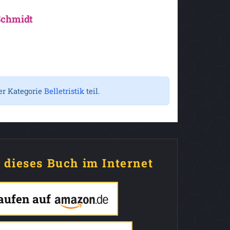
Schmidt
er Kategorie
Belletristik
teil.
e dieses Buch im Internet
kaufen auf