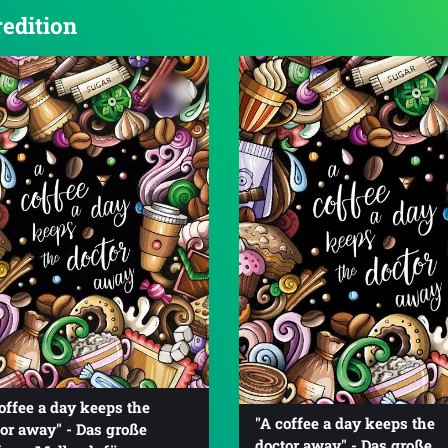
redition
offee a day keeps the
"A coffee a day keeps the
or away" - Das große
doctor away" - Das große