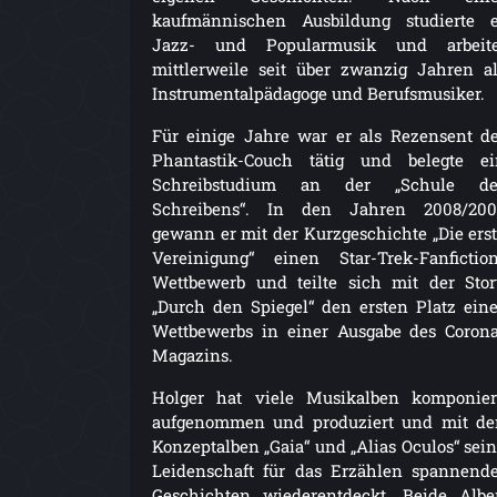
kaufmännischen Ausbildung studierte e
Jazz- und Popularmusik und arbeite
mittlerweile seit über zwanzig Jahren a
Instrumentalpädagoge und Berufsmusiker.
Für einige Jahre war er als Rezensent d
Phantastik-Couch tätig und belegte ei
Schreibstudium an der „Schule de
Schreibens“. In den Jahren 2008/200
gewann er mit der Kurzgeschichte „Die ers
Vereinigung“ einen Star-Trek-Fanfictio
Wettbewerb und teilte sich mit der Sto
„Durch den Spiegel“ den ersten Platz ein
Wettbewerbs in einer Ausgabe des Coron
Magazins.
Holger hat viele Musikalben komponier
aufgenommen und produziert und mit de
Konzeptalben „Gaia“ und „Alias Oculos“ sei
Leidenschaft für das Erzählen spannend
Geschichten wiederentdeckt. Beide Alb