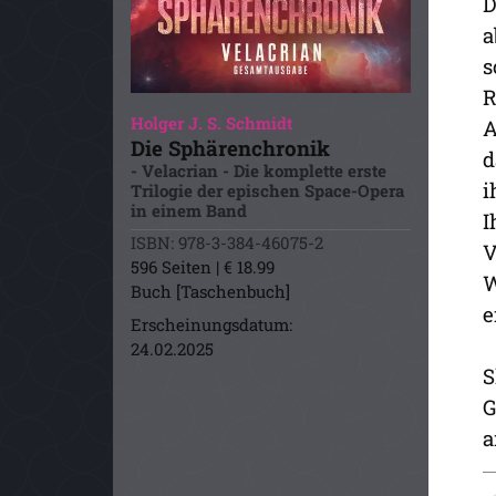
D
a
s
R
Holger J. S. Schmidt
A
Die Sphärenchronik
d
- Velacrian - Die komplette erste
i
Trilogie der epischen Space-Opera
in einem Band
I
ISBN: 978-3-384-46075-2
V
596 Seiten | € 18.99
W
Buch [Taschenbuch]
e
Erscheinungsdatum:
24.02.2025
S
G
a