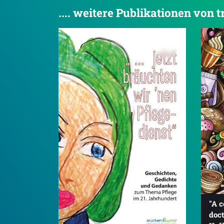
.... weitere Publikationen von t
"A c
doct