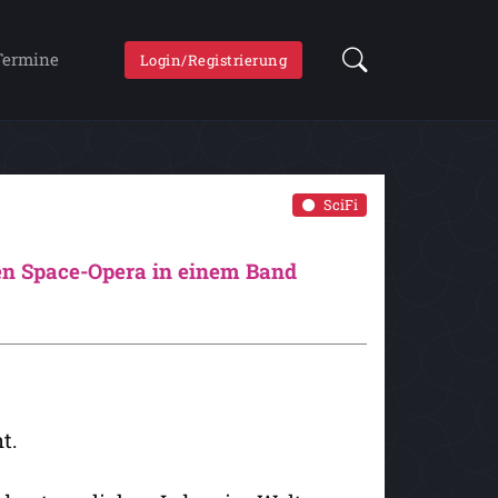
Termine
Login/Registrierung
SciFi
chen Space-Opera in einem Band
t.