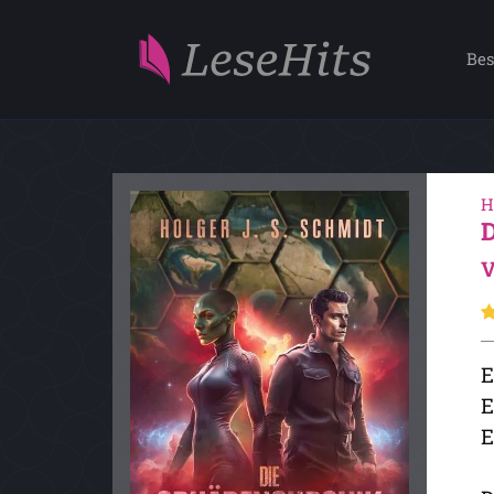
Bes
H
V
E
E
E