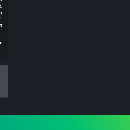
k.
en
“.
rt
he