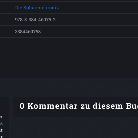
Die Sphärenchronik
978-3-384-46075-2
3384460758
0 Kommentar zu diesem Bu
n
ts
it
r