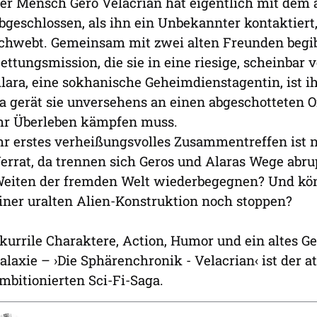
er Mensch Gero Velacrian hat eigentlich mit dem
bgeschlossen, als ihn ein Unbekannter kontaktier
chwebt. Gemeinsam mit zwei alten Freunden begibt
ettungsmission, die sie in eine riesige, scheinbar 
lara, eine sokhanische Geheimdienstagentin, ist ih
a gerät sie unversehens an einen abgeschotteten O
hr Überleben kämpfen muss.
hr erstes verheißungsvolles Zusammentreffen ist
errat, da trennen sich Geros und Alaras Wege abru
eiten der fremden Welt wiederbegegnen? Und kö
iner uralten Alien-Konstruktion noch stoppen?
kurrile Charaktere, Action, Humor und ein altes Ge
alaxie – ›Die Sphärenchronik - Velacrian‹ ist der
mbitionierten Sci-Fi-Saga.