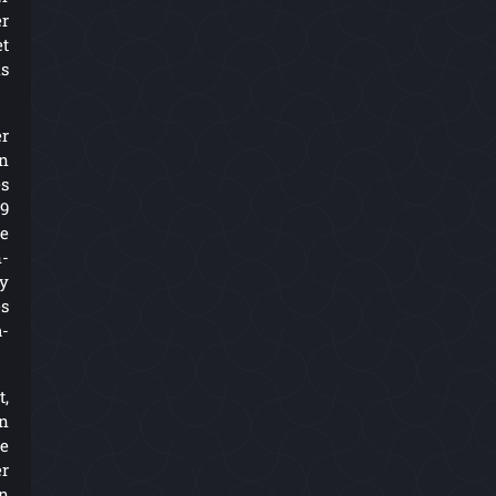
r
t
ls
er
n
s
9
te
n-
ry
es
a-
t,
n
ne
er
en