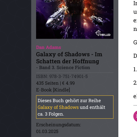
I
u
e
n
G
Dan Adams
Galaxy of Shadows - Im
D
Schatten der Hoffnung
- Band 3. Science Fiction
1
ISBN: 978-3-751-74901-5
2
435 Seiten | € 4.99
E-Book [Kindle]
e
Dieses Buch gehört zur Reihe
Galaxy of Shadows
und enthält
ca. 3 Folgen.
Erscheinungsdatum:
01.03.2025