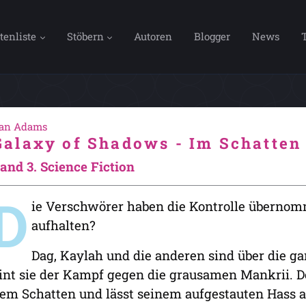
tenliste
Stöbern
Autoren
Blogger
News
an Adams
Galaxy of Shadows - Im Schatten
and 3. Science Fiction
D
ie Verschwörer haben die Kontrolle übernomm
aufhalten?
Dag, Kaylah und die anderen sind über die g
int sie der Kampf gegen die grausamen Mankrii. Doc
em Schatten und lässt seinem aufgestauten Hass au