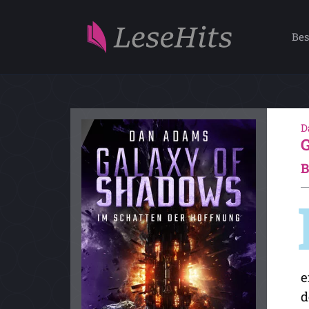
Bes
D
B
e
d