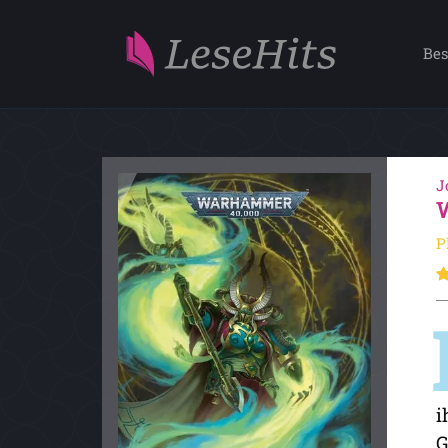
Bes
J
P
i
G