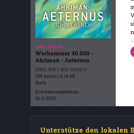
s
V
u
n
John French
Warhammer 40.000 -
Ahriman - Aeternus
ISBN: 978-1-800-26652-0
335 Seiten | € 14.00
Buch
Erscheinungsdatum:
10.11.2022
Unterstütze den lokalen