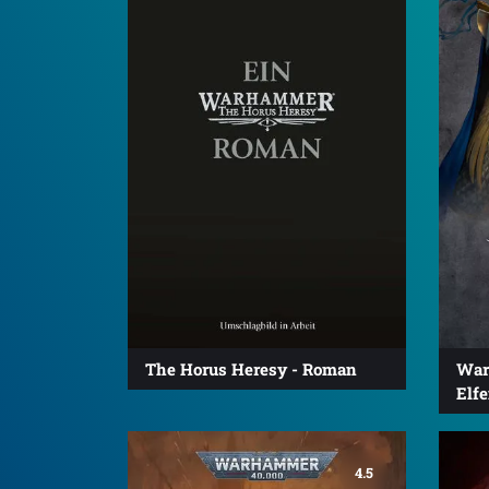
The Horus Heresy - Roman
War
Elf
4.5