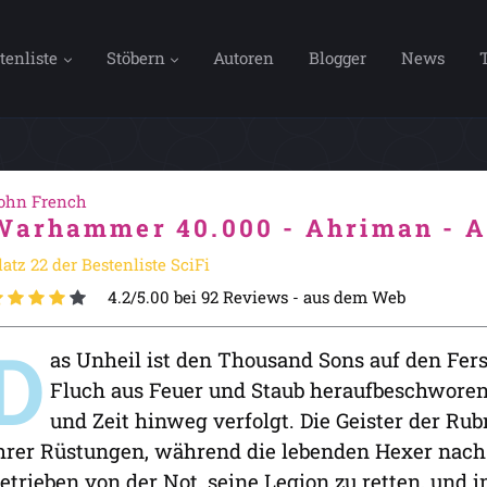
tenliste
Stöbern
Autoren
Blogger
News
ohn French
Warhammer 40.000 - Ahriman - A
latz 22 der Bestenliste SciFi
4.2/5.00 bei 92 Reviews -
aus dem Web
D
as Unheil ist den Thousand Sons auf den Fers
Fluch aus Feuer und Staub heraufbeschworen
und Zeit hinweg verfolgt. Die Geister der R
hrer Rüstungen, während die lebenden Hexer nach
etrieben von der Not, seine Legion zu retten, un