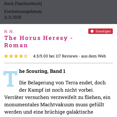
Buch [Taschenbuch]
Erscheinungsdatum:
11.11.2025
N. N.
Sonstiges
The Horus Heresy -
Roman
4.5/5.00 bei 117 Reviews -
aus dem Web
T
he Scouring, Band 1
Die Belagerung von Terra endet, doch
der Kampf ist noch nicht vorbei.
Verräter versuchen verzweifelt zu fliehen, ein
monumentales Machtvakuum muss gefüllt
werden und eine brüchige galaktische