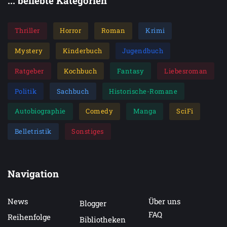
... beliebte Kategorien
Thriller
Horror
Roman
Krimi
Mystery
Kinderbuch
Jugendbuch
Ratgeber
Kochbuch
Fantasy
Liebesroman
Politik
Sachbuch
Historische-Romane
Autobiographie
Comedy
Manga
SciFi
Belletristik
Sonstiges
Navigation
News
Über uns
Blogger
FAQ
Reihenfolge
Bibliotheken