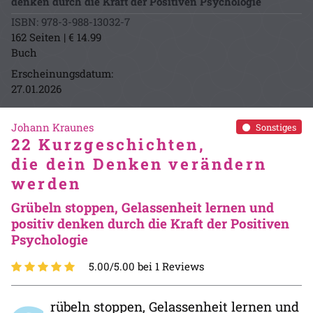
denken durch die Kraft der Positiven Psychologie
ISBN: 978-3-988-13032-7
162 Seiten | € 14.99
Buch
Erscheinungsdatum:
27.01.2026
Johann Kraunes
Sonstiges
22 Kurzgeschichten,
die dein Denken verändern
werden
Grübeln stoppen, Gelassenheit lernen und
positiv denken durch die Kraft der Positiven
Psychologie
5.00/5.00 bei 1 Reviews
rübeln stoppen, Gelassenheit lernen und