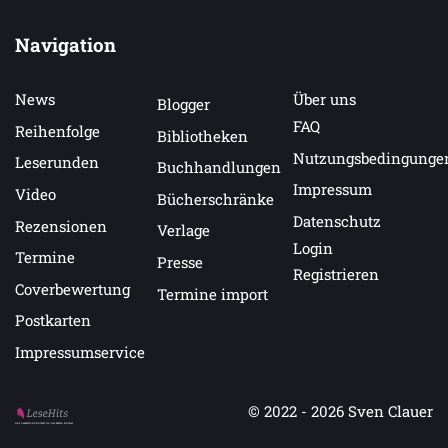
Navigation
News
Über uns
Blogger
FAQ
Reihenfolge
Bibliotheken
Nutzungsbedingunge
Leserunden
Buchhandlungen
Impressum
Video
Bücherschränke
Datenschutz
Rezensionen
Verlage
Login
Termine
Presse
Registrieren
Coverbewertung
Termine import
Postkarten
Impressumservice
© 2022 - 2026
Sven Clauer
Auf LeseHits.de findest Du die besten Bücher.