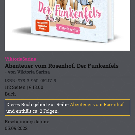
ViktoriaSarina
Abenteuer vom Rosenhof. Der Funkenfels
- von Viktoria Sarina
ISBN: 978-3-960-96217-5
112 Seiten | € 18.00
Buch
Dieses Buch gehört zur Reihe
Abenteuer vom Rosenhof
und enthält ca. 2 Folgen.
Erscheinungsdatum:
05.09.2022