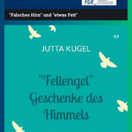
"Falsches Hirn" und "etwas Fett"
5.0