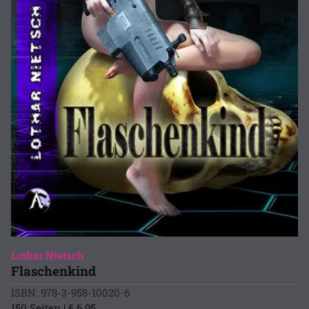
Lothar Nietsch
Flaschenkind
ISBN: 978-3-958-10020-6
150 Seiten | € 6.95