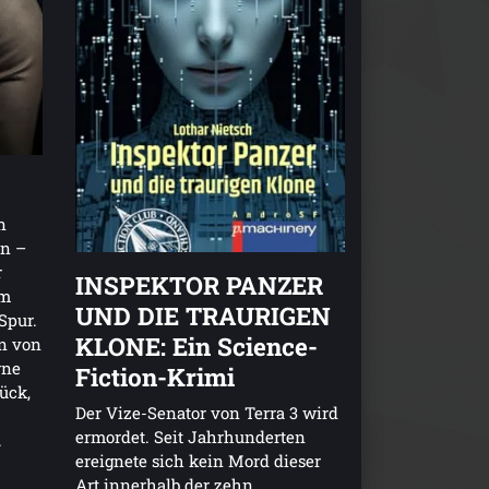
n
en –
r
INSPEKTOR PANZER
em
UND DIE TRAURIGEN
Spur.
KLONE: Ein Science-
n von
rne
Fiction-Krimi
rück,
Der Vize-Senator von Terra 3 wird
ermordet. Seit Jahrhunderten
.
ereignete sich kein Mord dieser
Art innerhalb der zehn