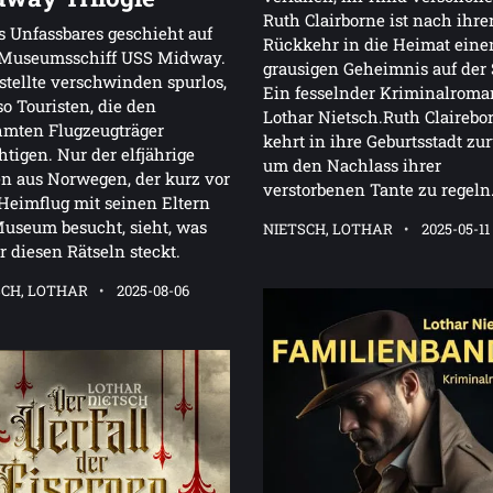
Ruth Clairborne ist nach ihre
 Unfassbares geschieht auf
Rückkehr in die Heimat ein
Museumsschiff USS Midway.
grausigen Geheimnis auf der 
tellte verschwinden spurlos,
Ein fesselnder Kriminalroma
o Touristen, die den
Lothar Nietsch.Ruth Clairebo
hmten Flugzeugträger
kehrt in ihre Geburtsstadt zu
htigen. Nur der elfjährige
um den Nachlass ihrer
n aus Norwegen, der kurz vor
verstorbenen Tante zu regeln
eimflug mit seinen Eltern
useum besucht, sieht, was
NIETSCH, LOTHAR
2025-05-11
r diesen Rätseln steckt.
SCH, LOTHAR
2025-08-06