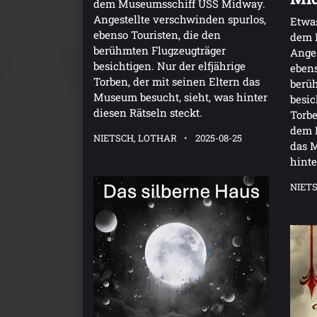
dem Museumsschiff USS Midway.
Angestellte verschwinden spurlos,
Etwas
ebenso Touristen, die den
dem 
berühmten Flugzeugträger
Anges
besichtigen. Nur der elfjährige
ebens
Torben, der mit seinen Eltern das
berü
Museum besucht, sieht, was hinter
besic
diesen Rätseln steckt.
Torbe
dem H
NIETSCH, LOTHAR
2025-08-25
das M
hinte
NIET