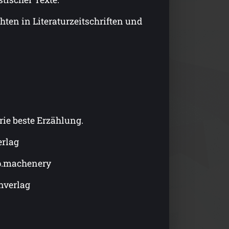
ten in Literaturzeitschriften und
rie beste Erzählung.
erlag
 p.machenery
nverlag