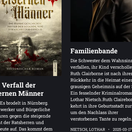
Familienbande
Die Schwester dem Wahnsin
verfallen, ihr Kind verscholl
Ruth Clairborne ist nach ihre
Rückkehr in die Heimat ein
 Verfall der
grausigen Geheimnis auf der 
ernen Männer
Ein fesselnder Kriminalroma
Lothar Nietsch.Ruth Clairebo
 Es brodelt in Nürnberg.
kehrt in ihre Geburtsstadt zu
werker und Bürgerliche
um den Nachlass ihrer
ren gegen die steigende
verstorbenen Tante zu regeln
t der Ratsherren und
leute auf. Das kommt dem
NIETSCH, LOTHAR
2025-03-17