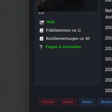
Sei
© LN
Ant
Web
201
Publikationen ca: 11
201
Buchbewertungen ca: 40
Fragen & Antworten
201
201
202
202
202
Thriller
Horror
Krimi
Myste