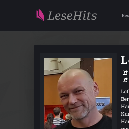
Bes
L
Lot
Ber
Han
Kur
Hau
mei