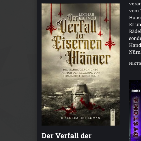
verar
vom 
Hause
Er un
Rädel
sonde
Hand
Nürn
NIET
Der Verfall der