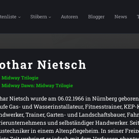
tenliste
Stöbern
Autoren
Blogger
News
othar Nietsch
Midway Trilogie
Midway Dawn: Midway Trilogie
har Nietsch wurde am 06.02.1966 in Nürnberg geboren. 
ufe Gas- und Wasserinstallateur, Fitnesstrainer, KEP-
dwerker, Trainer, Garten- und Landschaftsbauer, Fahrr
ierunternehmens und selbständiger Handwerker. Seit 2
stechniker in einem Altenpflegeheim. In seiner Freizei
ste Zeit verbringt er jedoch mit dem Verfassen phantas