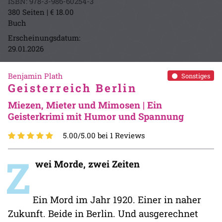
ISBN: 978-3-986-60254-3
380 Seiten | € 18.00
Buch
Erscheinungsdatum:
29.01.2026
Benjamin Plath
Sonstiges
Geisterreich Berlin
Miezen, Mieter und Mimosen | Ein
Geisterkrimi mit Humor und Spannung
5.00/5.00 bei 1 Reviews
Z
wei Morde, zwei Zeiten
Ein Mord im Jahr 1920. Einer in naher
Zukunft. Beide in Berlin. Und ausgerechnet